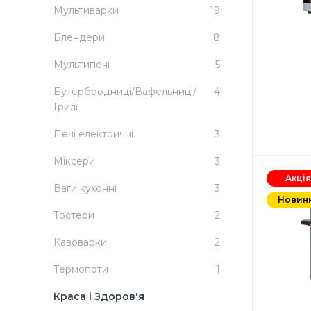
Мультиварки
19
Блендери
8
Мультипечі
5
Бутербродниці/Вафельниці/
4
Грилі
Печi електричнi
3
Міксери
3
80 л
2800В
Акція
Ваги кухонні
3
з
Новин
Вбудо
Тостери
2
та г
Кни
Кавоварки
2
комп
Термопоти
1
Краса і Здоров'я