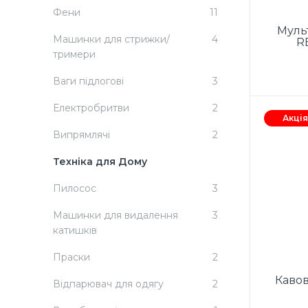
Фени
11
Муль
Машинки для стрижки/
4
R
тримери
Ваги підлогові
3
Потужн
Електробритви
2
5 л, 
Акція
чор
Випрямлячі
2
пл
елект
Техніка для Дому
C
Комп
Пилосос
3
пр
паров
Машинки для видалення
3
мірний
катишків
рецеп
сталь
Праски
2
Каво
Відпарювач для одягу
2