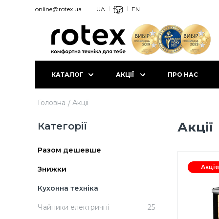
online@rotex.ua
UA
EN
КАТАЛОГ
АКЦІЇ
ПРО НАС
Головна
Акції
Акції
Категорії
Разом дешевше
Акція
Знижки
Кухонна техніка
Чайники електричні
25