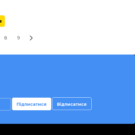
й
чаші: 7.5л. Верхній/нижній
нагрів. 8 автоматичних
а,
програм: Овочі, Риба, Піца,
а,
Картопля фрі, Стейк, Курка,
в
м
Креветки, Мафіни. Об'єм
ня:
кошика 6.5л, Тип управління:
сенсорний.
8
9