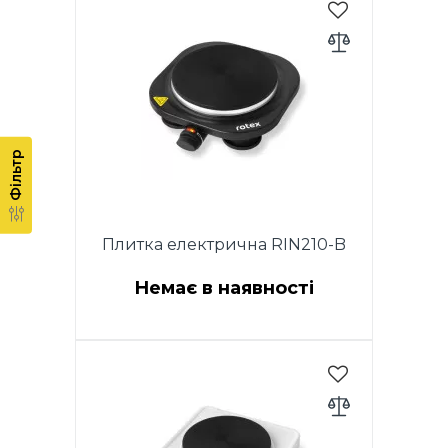
конфорка 185мм. Регулювання
температури за допомогою
термостата. Захист від
перегріву. Індикаторне світло.
Нековзні гумові ніжки. Розмір
виробу (270X295X80 мм).
Довжина мідного шнура
живлення 0.85 м. Колір: білий.
Фільтр
Плитка електрична RIN210-B
Немає в наявності
Потужність 1500 Вт. Розмір
конфорка 185мм. Регулювання
температури за допомогою
термостата. Захист від
перегріву. Індикаторне світло.