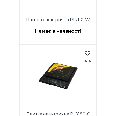
Плитка електрична RIN110-W
Немає в наявності
Потужність 1000 Вт. Розмір
конфорка 155 мм. Регулювання
температури за допомогою
термостата. Захист від
перегріву. Індикаторне світло.
Нековзні гумові ніжки. Розмір
виробу (245X220X70 мм).
Довжина мідного шнура
живлення 0.85 м. Колір: білий.
Плитка електрична RIO180-C