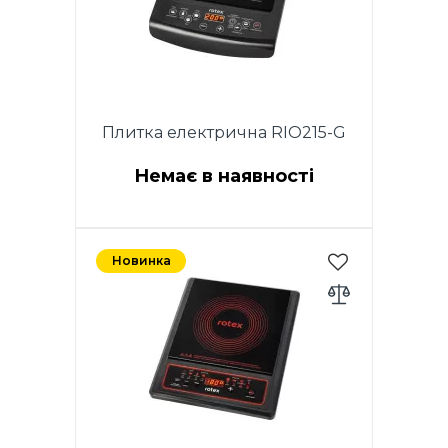
варочної поверхні: 24х24см
Плитка електрична RIO215-G
Немає в наявності
Потужність 1400 Вт.
Склокерамічне покриття
Новинка
(Crystal glass). Автоматичне
виявлення посуду. Діапазон
автоматичної підтримки
температури: 80-270°С.
Розміри: 28x35x6.5см Розміри
варочної поверхні: 24х24см