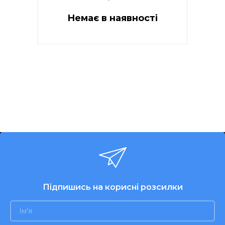
Немає в наявності
Живлення - 220-240В, 50Гц,
Потужність 1400
Вт.Склокерамічне покриття
(Crystal glass). Автоматичне
виявлення посуду. Діапазон
автоматичної підтримки
температури: 60-240 °
С.Розміри: 28x34x6cm.
Підпишись на корисні розсилки