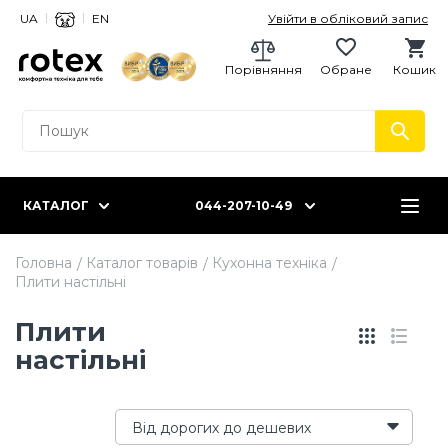
UA
EN
Увійти в обліковий запис
Порівняння
Обране
Кошик
КАТАЛОГ
044-207-10-49
Головна
Каталог товарів
Кухонна техніка
Плити настільні
Плити
настільні
Від дорогих до дешевих