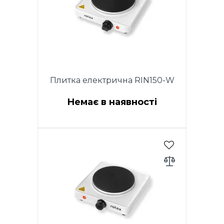
Нековзні гумові ніжки. Розмір
виробу (270X295X80 мм).
Довжина мідного шнура
живлення 0.85 м. Колір:
чорний.
Плитка електрична RIN150-W
Немає в наявності
Потужність 1500 Вт. Розмір
конфорка 185мм. Регулювання
температури за допомогою
термостата. Захист від
перегріву. Індикаторне світло.
Нековзні гумові ніжки. Розмір
виробу (280X280X73 мм).
Довжина мідного шнура
живлення 0.85 м. Колір: білий.