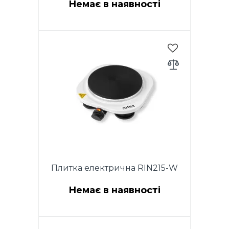
Немає в наявності
Потужність 2500 Вт (1000 Вт +
1500 Вт). Подвійна конфорка
(185мм+155мм). Регулювання
температури за допомогою
термостата. Захист від
перегріву. Індикаторне світло.
Нековзні гумові ніжки. Розмір
виробу (460X268X80 мм).
Довжина мідного шнура
живлення 0.85 м. Колір: білий.
Плитка електрична RIN215-W
Немає в наявності
Потужність 1500 Вт. Розмір