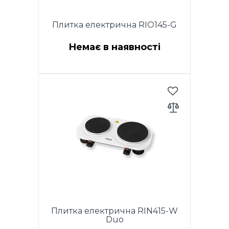
Плитка електрична RIO145-G
Немає в наявності
Живлення - 220-240В, 50Гц,
Потужність 1400
Вт.Склокерамічне покриття
(Crystal glass). Автоматичне
виявлення посуду. Діапазон
автоматичної підтримки
температури: 80-270°С.
Розміри: 28x35x6.5см Розміри
варочної поверхні: 24х24см
Плитка електрична RIN415-W
Duo