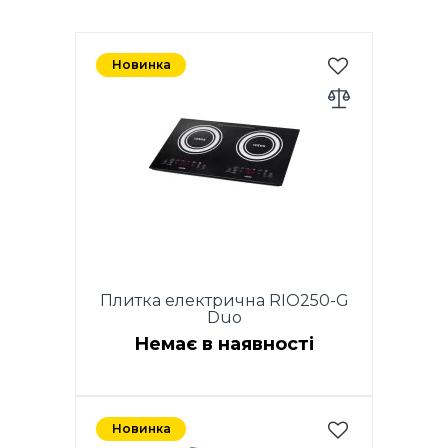
Новинка
Плитка електрична RIO250-G
Duo
Немає в наявності
Потужність 2800
Вт.Склокерамічне покриття
Новинка
(Crystal glass). Автоматичне