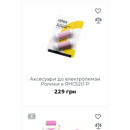
Аксесуари до електропемзи
Ролики к RHC520-P
229 грн
2 ролика: ролик для видалення
грубої шкіри + ролик для
полірування до електропемзи
RHC520-P