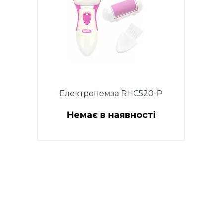
Електропемза RHC520-P
Немає в наявності
Працює від 2-х батарейок 1,5 V
типу АА, 3Вт.2 ролика: ролик
для видалення грубої шкіри +
ролик для полірування.
Обертання ролика на 360
градусів. Щіточка для чищення.
Мішечок для зручного
зберігання. Колір рожевий.