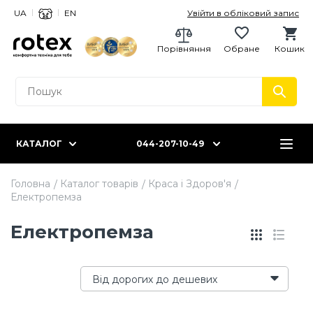
UA
EN
Увійти в обліковий запис
Порівняння
Обране
Кошик
КАТАЛОГ
044-207-10-49
Головна
Каталог товарів
Краса і Здоров'я
Електропемза
Електропемза
Від дорогих до дешевих