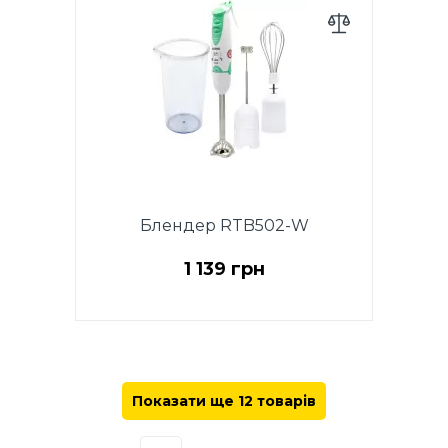
Режим TURBO. Регулятор
швидкості на корпусі. Ніж з
нержавіючої сталі Ice Crush .
Пластиковий корпус зі знімною
ногою. Нога з нержавіючої
сталі. Петля для підвішування.
Аксесуари: чаша з
подрібнювачем 500 мл, мірний
стакан 700 мл, віночок. Колір:
білий. Гарантія - 1 рік.
Блендер RTB502-W
1 139 грн
Ручний блендер, потужність
500 Вт, 2 швидкісних режима,
TURBO режим, функції:
подрібнення, змішування,
Показати ще 12 товарів
збиття, ніж Ice Crush з
нержавіючої сталі, пластиковый