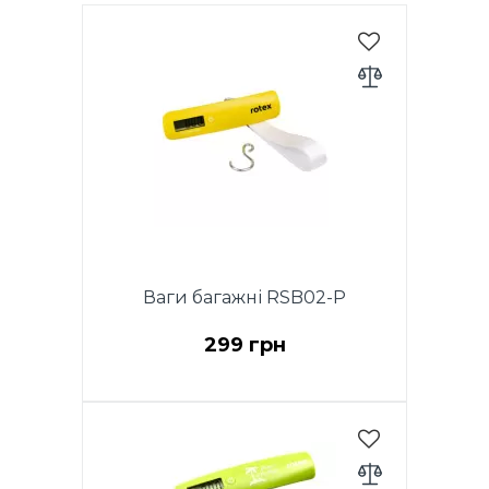
Ваги багажні RSB02-P
299 грн
Ваги багажні електронні, до 50
кг, точність 50 г, LCD дисплей,
кнопка включення "ON",
автовідключення,