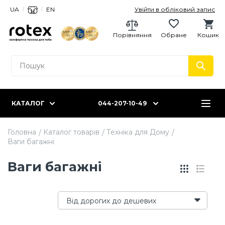
UA
EN
Увійти в обліковий запис
Порівняння
Обране
Кошик
КАТАЛОГ
044-207-10-49
Головна
Каталог товарів
Техніка для Дому
Ваги багажні
Ваги багажні
Від дорогих до дешевих