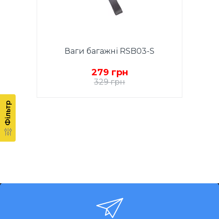
корпусу: пластик. Гарантія - 1
рік.
Ваги багажні RSB03-S
279 грн
329 грн
Ваги багажні електронні, до 50
Фільтр
кг, точність 50 г, LCD дисплей,
кнопка включення "ON",
автовідключення,
автообнулення, індикатор
заряду батареї, індикатор
перевантаження, матеріал
корпусу: пластик та
нержавіюча сталь. Гарантія - 1
рік.