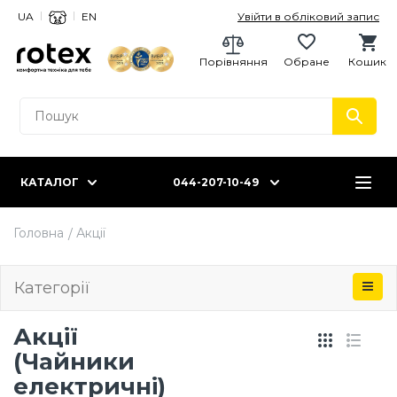
UA
EN
Увійти в обліковий запис
Порівняння
Обране
Кошик
КАТАЛОГ
044-207-10-49
Головна
Акції
Категорії
Акції
(Чайники
електричні)