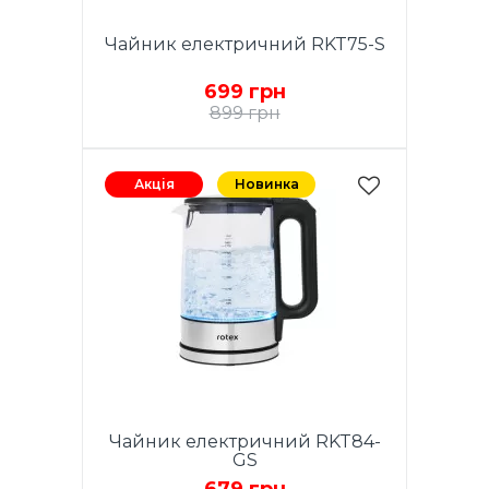
елемент з нержавіючої сталі,
автовідключення при
Чайник електричний RKT75-S
закипанні, поворотна база
360°, зйомний фільтр, захист від
699 грн
перегріву, шкала рівня води,
корпус з нержавіючої сталі 304,
899 грн
колір пластика: чорний.
Гарантія - 1 рік.
Потужність 1850-2200W.
Ємність 1,7 л. LED
Акція
Новинка
підсвічування. Закритий нагрів.
елемент з нерж. сталі. Поворот
на 360 градусів.
Автовідключення при
закипанні. Захист від перегріву.
Знімний фільтр. Шкала рівня
води. Матеріал корпусу:
нержавіюча сталь 304. Гарантія
- 1 рік.
Чайник електричний RKT84-
GS