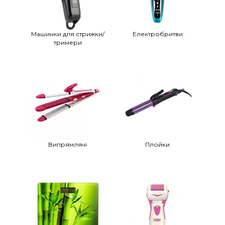
Машинки для стрижки/
Електробритви
тримери
Випрямлячі
Плойки