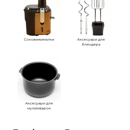
Cоковижималки
Аксесуари для
блендера
Аксесуари для
мультиварок