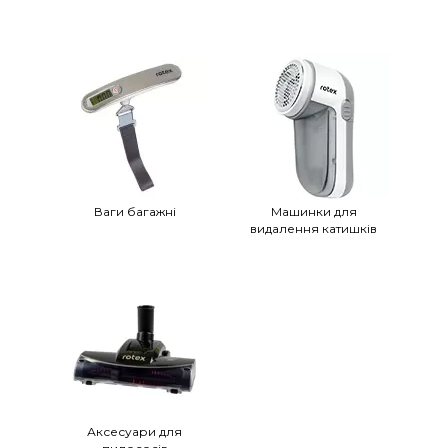
Ваги багажні
Машинки для
видалення катишків
Аксесуари для