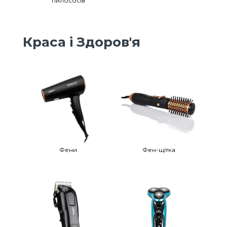
пилососів
Краса і Здоров'я
Фени
Фен-щітка