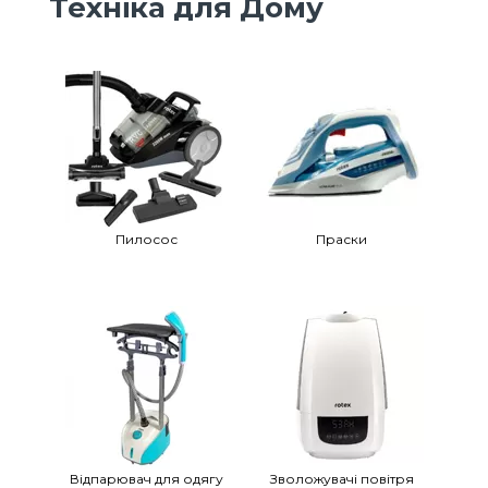
Техніка для Дому
Пилосос
Праски
Відпарювач для одягу
Зволожувачі повітря