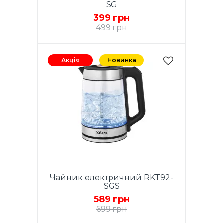
SG
399 грн
499 грн
Акція
Новинка
Чайник електричний RKT92-
SGS
589 грн
699 грн