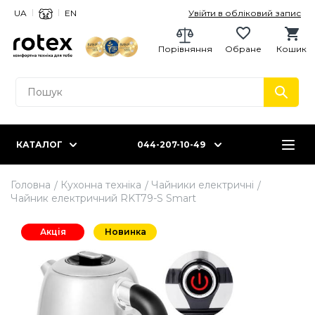
UA
EN
Увійти в обліковий запис
Порівняння
Обране
Кошик
КАТАЛОГ
044-207-10-49
Головна
Кухонна техніка
Чайники електричні
Чайник електричний RKT79-S Smart
Акція
Новинка