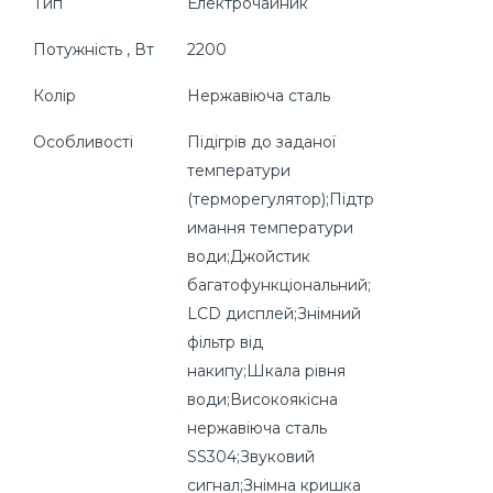
Тип
Електрочайник
Потужність , Вт
2200
Колір
Нержавіюча сталь
Особливості
Підігрів до заданої
температури
(терморегулятор);Підтр
имання температури
води;Джойстик
багатофункціональний;
LCD дисплей;Знімний
фільтр від
накипу;Шкала рівня
води;Високоякісна
нержавіюча сталь
SS304;Звуковий
сигнал;Знімна кришка