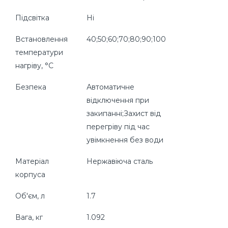
Підсвітка
Ні
Встановлення
40;50;60;70;80;90;100
температури
нагріву, °C
Безпека
Автоматичне
відключення при
закипанні;Захист від
перегріву під час
увімкнення без води
Матеріал
Нержавіюча сталь
корпуса
Об'єм, л
1.7
Вага, кг
1.092