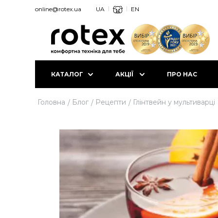
online@rotex.ua
UA
EN
КАТАЛОГ
АКЦІЇ
ПРО НАС
Головна
Блог
Рецепти
Глінтвейн у мультиварці