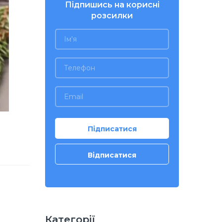
Підпишись на корисні
розсилки
Категорії