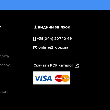
у
Швидкий зв'язок
+38(044) 207 10 49
online@rotex.ua
плата
овару
Скачати PDF каталог
стання