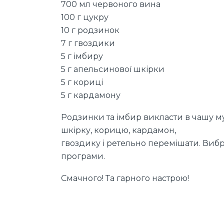
700 мл червоного вина
100 г цукру
10 г родзинок
7 г гвоздики
5 г імбиру
5 г апельсинової шкірки
5 г кориці
5 г кардамону
Родзинки та імбир викласти в чашу м
шкірку, корицю, кардамон,
гвоздику і ретельно перемішати. Виб
програми.
Смачного! Та гарного настрою!