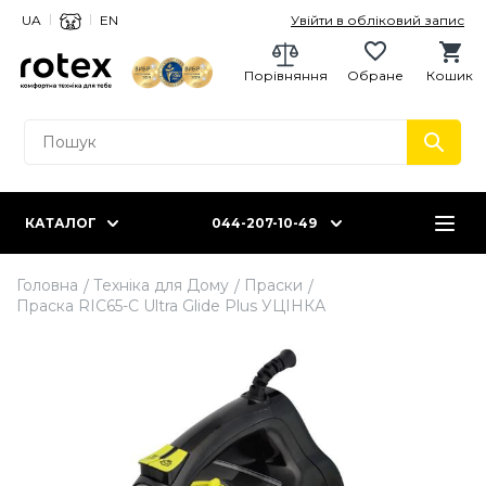
UA
EN
Увійти в обліковий запис
Порівняння
Обране
Кошик
КАТАЛОГ
044-207-10-49
Головна
Техніка для Дому
Праски
Праска RIC65-C Ultra Glide Plus УЦІНКА