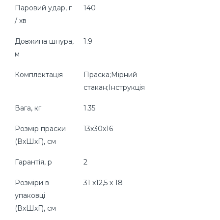
Паровий удар, г
140
/ хв
Довжина шнура,
1.9
м
Комплектація
Праска;Мірний
стакан;Інструкція
Вага, кг
1.35
Розмір праски
13x30x16
(ВхШхГ), см
Гарантія, р
2
Розміри в
31 x12,5 x 18
упаковці
(ВхШхГ), cм