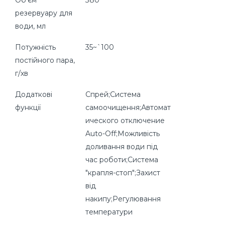
Об'єм
380
резервуару для
води, мл
Потужність
35~`100
постійного пара,
г/хв
Додаткові
Спрей;Система
функції
самоочищення;Автомат
ического отключение
Auto-Off;Можливість
доливання води під
час роботи;Система
"крапля-стоп";Захист
від
накипу;Регулювання
температури