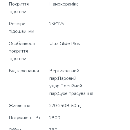
Покриття
Нанокераміка
підошви
Розміри
236*125
підошви, мм
Особливості
Ultra Glide Plus
покриття
підошви
Відпарювання
Вертикальний
пар;Паровий
удар;Постійний
пар;Сухе прасування
Живлення
220-240В, 50Гц
Потужність , Вт
2800