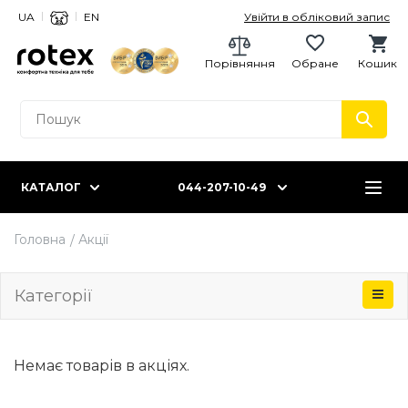
UA
EN
Увійти в обліковий запис
Порівняння
Обране
Кошик
КАТАЛОГ
044-207-10-49
Головна
Акції
Категорії
Немає товарів в акціях.