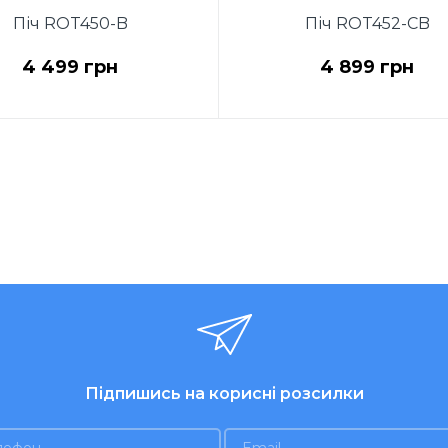
Піч ROT450-B
Піч ROT452-CB
4 499 грн
4 899 грн
Підпишись на корисні розсилки