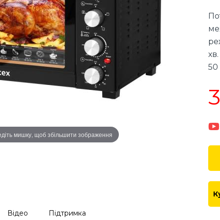
По
ме
ре
хв
50
3
діть мишку, щоб збільшити зображення
К
Відео
Підтримка