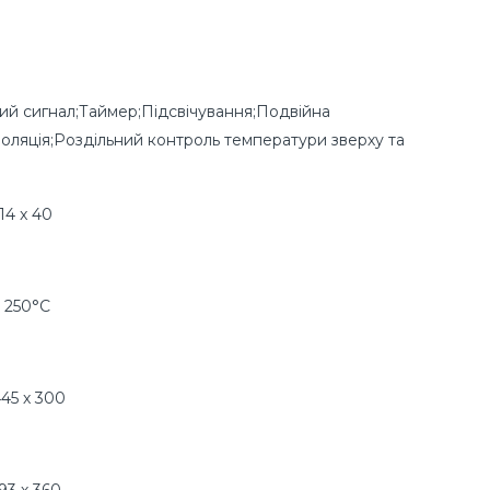
ий сигнал;Таймер;Підсвічування;Подвійна
золяція;Роздільний контроль температури зверху та
14 x 40
о 250°С
445 х 300