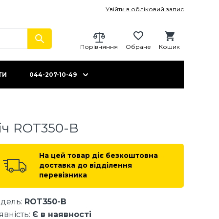
Увійти в обліковий запис
Порівняння
Обране
Кошик
ТИ
044-207-10-49
іч ROT350-B
На цей товар діє безкоштовна
доставка до відділення
перевізника
дель:
ROT350-B
явність:
Є в наявності