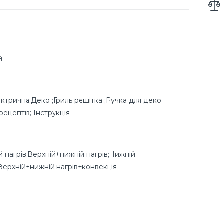
й
ектрична;Деко ;Гриль решітка ;Ручка для деко
рецептів; Інструкція
й нагрів;Верхній+нижній нагрів;Нижній
;Верхній+нижній нагрів+конвекція