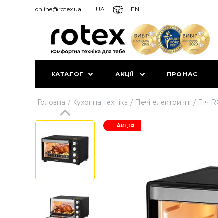
online@rotex.ua
UA
EN
КАТАЛОГ
АКЦІЇ
ПРО НАС
Головна
Кухонна техніка
Печi електричнi
Піч R
Акція