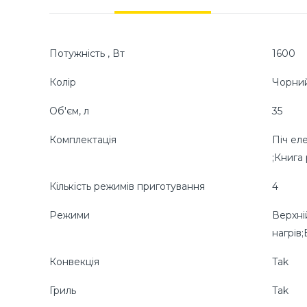
Потужність , Вт
1600
Колір
Чорни
Об'єм, л
35
Комплектація
Піч ел
;Книга 
Кількість режимів приготування
4
Режими
Верхні
нагрів
Конвекція
Tak
Гриль
Tak