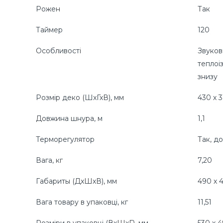
Рожен
Так
Таймер
120
Особливості
Звуков
теплоі
знизу
Розмір деко (ШxГхВ), мм
430 х 3
Довжина шнура, м
1,1
Терморегулятор
Так, д
Вага, кг
7,20
Габариты (ДхШхВ), мм
490 х 
Вага товару в упаковці, кг
11,51