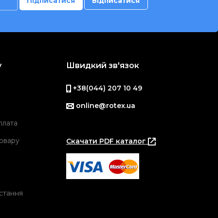
у
Швидкий зв'язок
+38(044) 207 10 49
online@rotex.ua
плата
овару
Скачати PDF каталог
стання