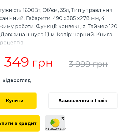
тужність 1600Вт, Об'єм, 35л, Тип управління:
ханічний. Габарити: 490 x385 x278 мм, 4
жиму роботи. Функції: конвекція. Таймер 120
. Довжина шнура 1,1 м. Колір: чорний. Книга
 рецептів.
 349
грн
3 999
грн
Відеоогляд
Купити
Замовлення в 1 клік
3
упити в кредит
ПРИВАТБАНК