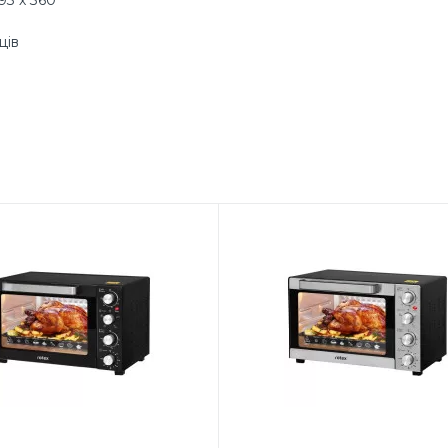
93 х 360
ців