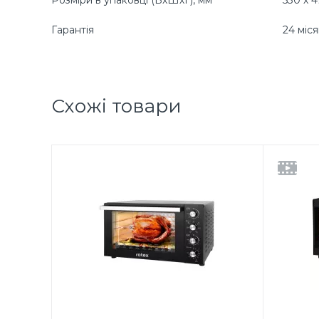
Розміри в упаковці (ВхШхГ), мм
530 х 4
Гарантія
24 міся
Схожі товари