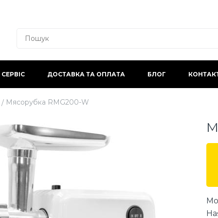
СЕРВІС
ДОСТАВКА ТА ОПЛАТА
БЛОГ
КОНТАК
Мясорубка RMG200-W
М
Мо
На