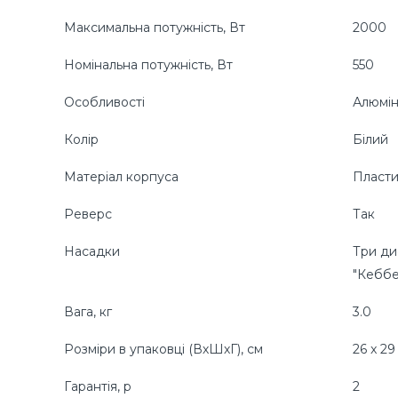
Максимальна потужність, Вт
2000
Номінальна потужність, Вт
550
Особливості
Алюмін
Колір
Білий
Матеріал корпуса
Пласт
Реверс
Так
Насадки
Три ди
"Кеббе
Вага, кг
3.0
Розміри в упаковці (ВхШхГ), cм
26 x 29
Гарантія, р
2