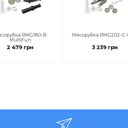
сорубка RMG180-B
Мясорубка RMG202-G 
MultiFun
2 479 грн
3 239 грн