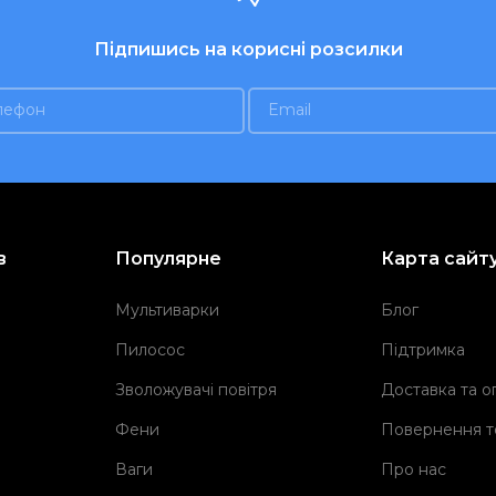
Підпишись на корисні розсилки
в
Популярне
Карта сайт
Мультиварки
Блог
Пилосос
Підтримка
Зволожувачі повітря
Доставка та о
Фени
Повернення т
Ваги
Про нас