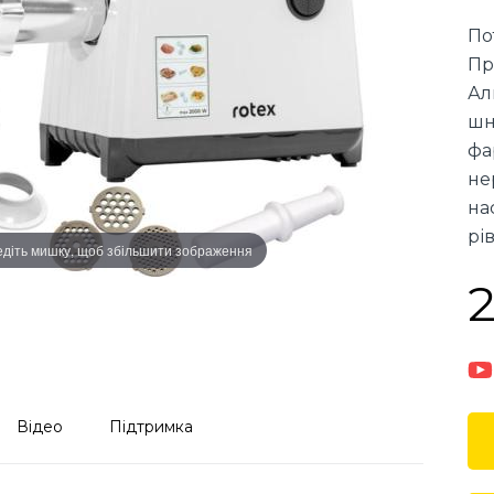
По
Пр
Ал
шн
фа
не
на
рі
діть мишку, щоб збільшити зображення
2
Відео
Підтримка