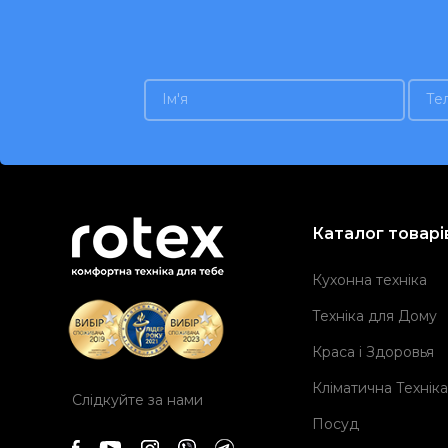
Каталог товарі
Кухонна техніка
Техніка для Дому
Краса і Здоровья
Кліматична Техніка
Слідкуйте за нами
Посуд