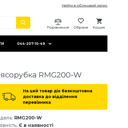
Увійти в обліковий запис
Порівняння
Обране
Кошик
ТИ
044-207-10-49
ясорубка RMG200-W
На цей товар діє безкоштовна
доставка до відділення
перевізника
дель:
RMG200-W
явність:
Є в наявності