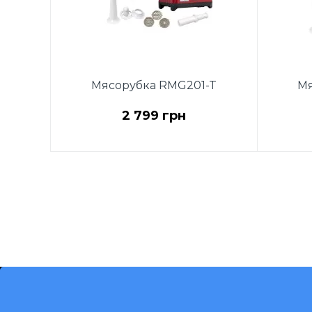
Мясорубка RMG201-T
Мя
2 799 грн