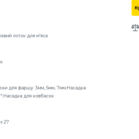
К
ієвий лоток для м'яса
ик
ски для фаршу: 3мм, 5мм, 7мм;Насадка
";Насадка для ковбасок
 x 27