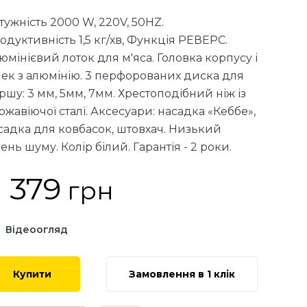
тужність 2000 W, 220V, 50HZ.
одуктивність 1,5 кг/хв, Функція РЕВЕРС.
юмінієвий лоток для м'яса. Головка корпусу і
ек з алюмінію. 3 перфорованих диска для
ршу: 3 мм, 5мм, 7мм. Хрестоподібний ніж із
ржавіючої сталі. Аксесуари: насадка «Кеббе»,
садка для ковбасок, штовхач. Низький
вень шуму. Колір білий. Гарантія - 2 роки.
 379
грн
Відеоогляд
Купити
Замовлення в 1 клік