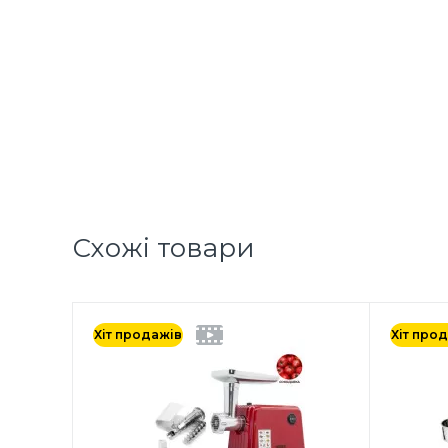
Схожі товари
Хіт продажів
Хіт про