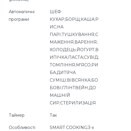
Автоматичні
ШЕФ
програми
КУХАР;БОРЩ;КАША;Р
ИС;НА
ПАРІ;ТУШКУВАННЯ;С
МАЖЕННЯ;ВАРЕННЯ;
ХОЛОДЕЦЬ;ЙОГУРТ;В
ИПІЧКА;ПАСТА;СУВІД;
ТОМЛІННЯ;М'ЯСО;РИ
БА;ДИТЯЧА
СУМІШ;ВІВСЯНКА;БО
БОВІ;ГЛІНТВЕЙН;ДО
МАШНІЙ
СИР;СТЕРИЛИЗАЦІЯ
Таймер
Так
Особливості
SMART COOKING;3-х