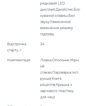
рядковий LED
дисплей;Джойстик;Бло
кування клавиш;Без
звуку;Увімкнення/
вимкнення режиму
підігріву
Відстрочка
24
старту, г
Комплектація
Ложка;Ополоник;Мірн
ий
стакан;Пароварка;Інст
рукція;Книга
рецептів;Кришка з
харчового пластику
для чаші