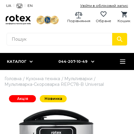
UA
EN
Увійти в обліковий запис
Порівняння
Обране
Кошик
КАТАЛОГ
044-207-10-49
Головна
Кухонна техніка
Мультиварки
Мультиварка-Скороварка REPC78-B Universal
Акція
Новинка