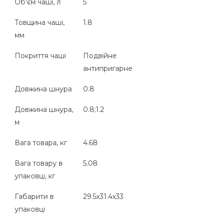
Об'єм чаші, л
5
Товщина чаші,
1.8
мм
Покриття чаші
Подвійне
антипригарне
Довжина шнура
0.8
Довжина шнура,
0.8;1.2
м
Вага товара, кг
4.68
Вага товару в
5.08
упаковці, кг
Габарити в
29.5х31.4х33
упаковці