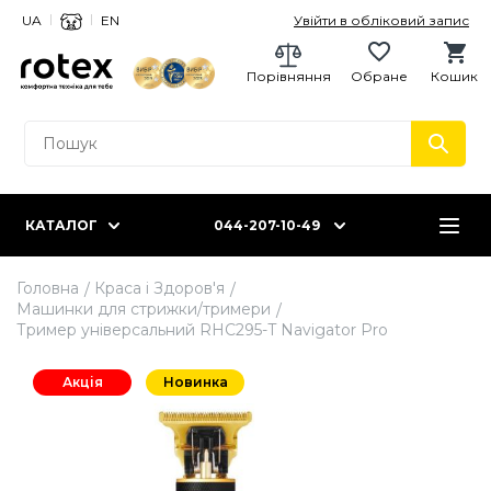
UA
EN
Увійти в обліковий запис
Порівняння
Обране
Кошик
КАТАЛОГ
044-207-10-49
Головна
Краса і Здоров'я
Машинки для стрижки/тримери
Тример універсальний RHC295-T Navigator Pro
Акція
Новинка