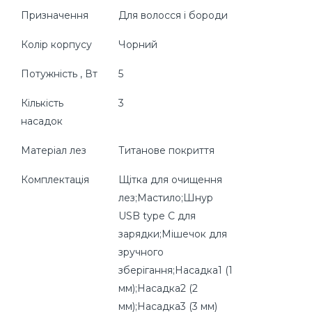
Призначення
Для волосся і бороди
Колір корпусу
Чорний
Потужність , Вт
5
Кількість
3
насадок
Матеріал лез
Титанове покриття
Комплектація
Щітка для очищення
лез;Мастило;Шнур
USB type C для
зарядки;Мішечок для
зручного
зберігання;Насадка1 (1
мм);Насадка2 (2
мм);Насадка3 (3 мм)