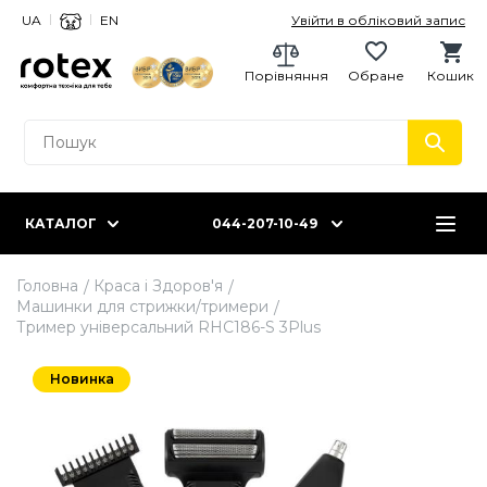
UA
EN
Увійти в обліковий запис
Порівняння
Обране
Кошик
КАТАЛОГ
044-207-10-49
Головна
Краса і Здоров'я
Машинки для стрижки/тримери
Тример універсальний RHC186-S 3Plus
Новинка