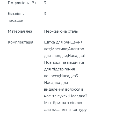
Потужність , Вт
3
Кількість
3
насадок
Матеріал лез
Нержавіюча сталь
Комплектація
Щітка для очищення
лез;Мастило;Адаптор
для зарядки;Насадка1
Повноцінна машинка
для підстрігання
волосся;Насадка3
Насадка для
видалення волосся в
носі та вухах ;Насадка2
Міні-бритва з сіткою
для виділення контуру