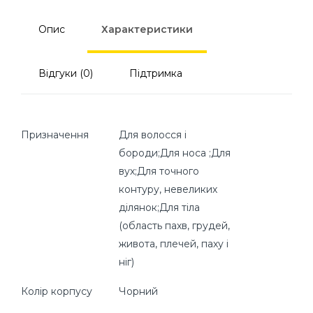
Опис
Характеристики
Відгуки (0)
Підтримка
Призначення
Для волосся і
бороди;Для носа ;Для
вух;Для точного
контуру, невеликих
ділянок;Для тіла
(область пахв, грудей,
живота, плечей, паху і
ніг)
Колір корпусу
Чорний