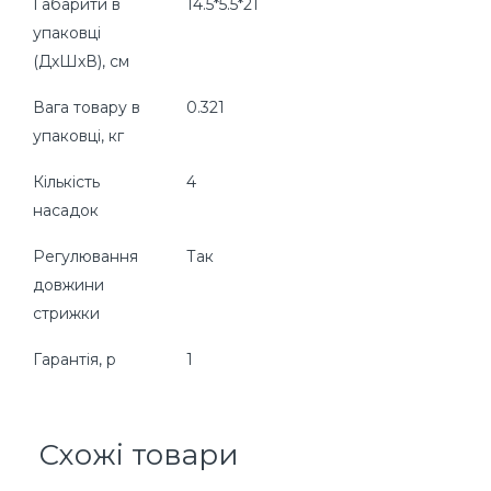
Габарити в
14.5*5.5*21
упаковці
(ДхШхВ), см
Вага товару в
0.321
упаковці, кг
Кількість
4
насадок
Регулювання
Так
довжини
стрижки
Гарантія, р
1
Схожі товари