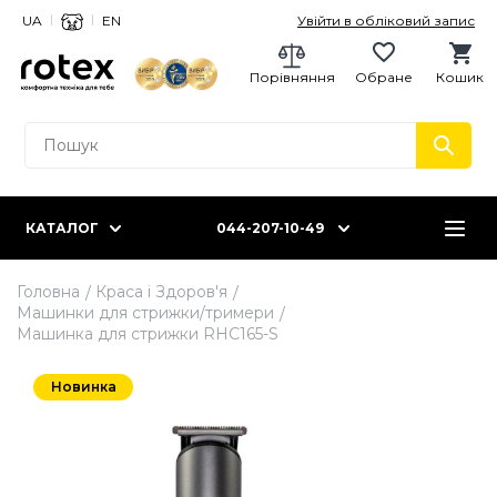
UA
EN
Увійти в обліковий запис
Порівняння
Обране
Кошик
КАТАЛОГ
044-207-10-49
Головна
Краса і Здоров'я
Машинки для стрижки/тримери
Машинка для стрижки RHC165-S
Новинка