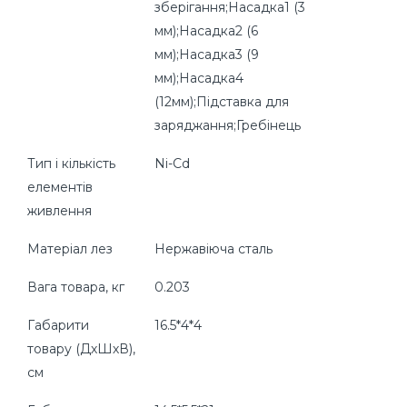
зберігання;Насадка1 (3
мм);Насадка2 (6
мм);Насадка3 (9
мм);Насадка4
(12мм);Підставка для
заряджання;Гребінець
Тип і кількість
Ni-Cd
елементів
живлення
Матеріал лез
Нержавіюча сталь
Вага товара, кг
0.203
Габарити
16.5*4*4
товару (ДхШхВ),
см