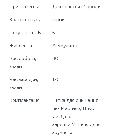
Призначення
Для волосся і бороди
Колір корпусу
Сірий
Потужність , Вт
5
Живлення
Акумулятор
Час роботи,
90
хвилин
Час зарядки,
120
хвилин
Комплектація
Щітка для очищення
лез;Мастило;Шнур
USB для
зарядки;Мішечок для
зручного