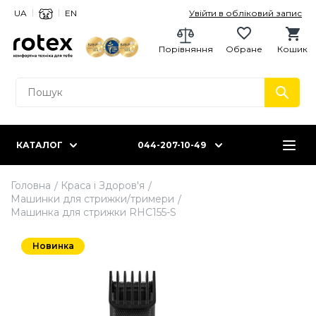
UA
EN
Увійти в обліковий запис
Порівняння
Обране
Кошик
КАТАЛОГ
044-207-10-49
Головна
Краса і Здоров'я
Машинки для стрижки/тримери
Машинка для стрижки RHC155-S
Новинка