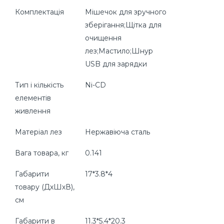
Комплектація
Мішечок для зручного
зберігання;Щітка для
очищення
лез;Мастило;Шнур
USB для зарядки
Тип і кількість
Ni-CD
елементів
живлення
Матеріал лез
Нержавіюча сталь
Вага товара, кг
0.141
Габарити
17*3.8*4
товару (ДхШхВ),
см
Габарити в
11.3*5.4*20.3