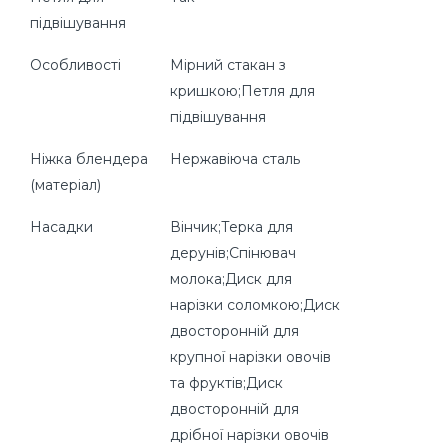
підвішування
Особливості
Мірний стакан з
кришкою;Петля для
підвішування
Ніжка блендера
Нержавіюча сталь
(матеріал)
Насадки
Вінчик;Терка для
дерунів;Спінювач
молока;Диск для
нарізки соломкою;Диск
двосторонній для
крупної нарізки овочів
та фруктів;Диск
двосторонній для
дрібної нарізки овочів