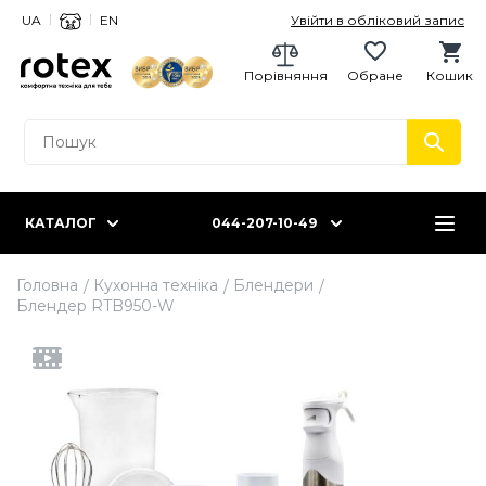
UA
EN
Увійти в обліковий запис
Порівняння
Обране
Кошик
КАТАЛОГ
044-207-10-49
Головна
Кухонна техніка
Блендери
Блендер RTB950-W