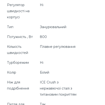
Регулятор
Ні
швидкості на
корпусі
Тип
Занурювальний
Потужність , Вт
800
Кількість
Плавне регулювання
швидкостей
Турборежим
Ні
Колір
Білий
Ніж для
ICE Crush з
подрібнення
нержавіючої сталі з
титановим покриттям
Петля для
Так