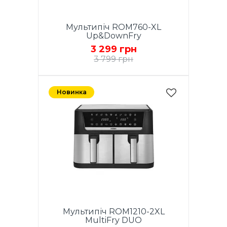
Мультипіч ROM760-XL
Up&DownFry
3 299 грн
3 799 грн
Новинка
Мультипіч ROM1210-2XL
MultiFry DUO