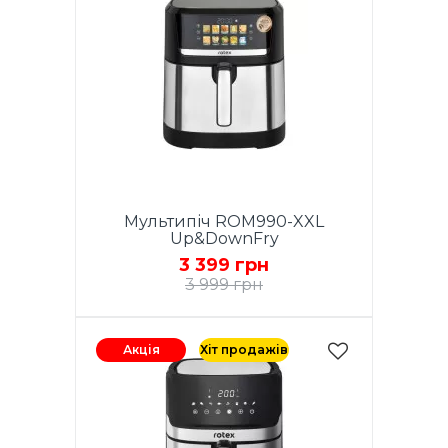
Мультипіч ROM990-XXL
Up&DownFry
3 399 грн
3 999 грн
Акція
Хіт продажів