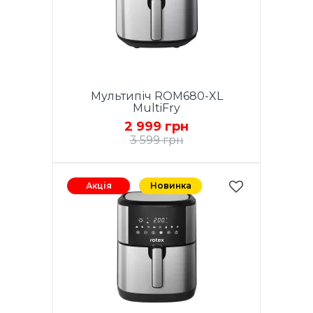
Мультипіч ROM680-XL
MultiFry
2 999 грн
3 599 грн
Акція
Новинка