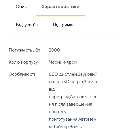
Опис
Характеристики
Відгуки (2)
Підтримка
Потужність , Вт
2000
Колір корпусу
Чорний-Хром
Особливості
LED дисплей;Звуковий
сигнал;3D нагрів;Захист
від
перегріву;Автовимкнен
ня після завершення
процесу
приготування;Автомен
ю;Таймер;Знімна