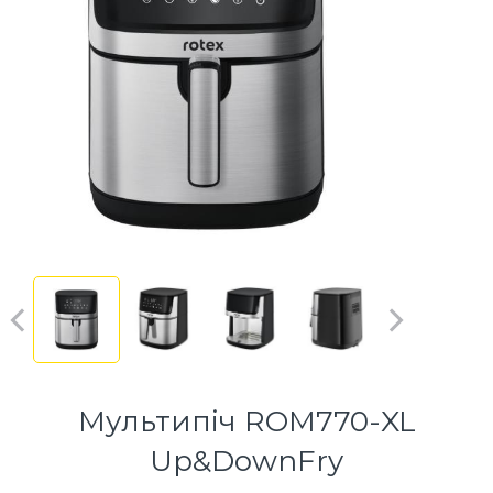
Мультипіч ROM770-XL
Up&DownFry