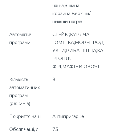
чаша;Знімна
корзина;Верхній/
нижній нагрів
Автоматичні
СТЕЙК ;КУРЯЧА
програми
ГОМІЛКА;МОРЕПРОД
УКТИ;РИБА;ПІЦЦА;КА
РТОПЛЯ
ФРІ;МАФІНИ;ОВОЧІ
Кількість
8
автоматичних
програм
(режимів)
Покриття чаші
Антипригарне
Обсяг чаші, л
7.5