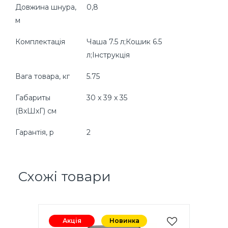
Довжина шнура,
0,8
м
Комплектація
Чаша 7.5 л;Кошик 6.5
л;Інструкція
Вага товара, кг
5.75
Габариты
30 x 39 x 35
(ВхШхГ) см
Гарантія, р
2
Схожі товари
Акція
Новинка