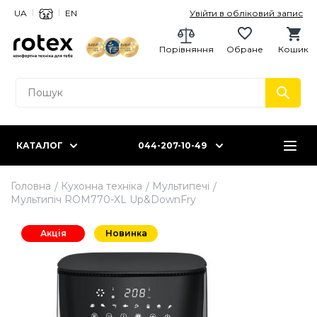
UA
EN
Увійти в обліковий запис
Порівняння
Обране
Кошик
КАТАЛОГ
044-207-10-49
Головна
Кухонна техніка
Мультипечі
Мультипіч ROM770-XL Up&DownFry
Акція
Новинка