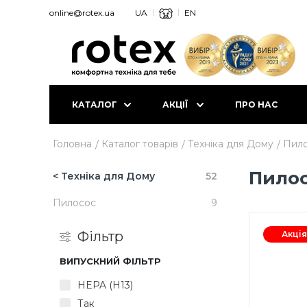
online@rotex.ua
UA
EN
КАТАЛОГ
АКЦІЇ
ПРО НАС
Головна
Каталог товарів
Техніка для Дому
Пил
Пило
< Техніка для Дому
52
Пилосос
9
Фільтр
Акція
ВИПУСКНИЙ ФІЛЬТР
HEPA (H13)
Так