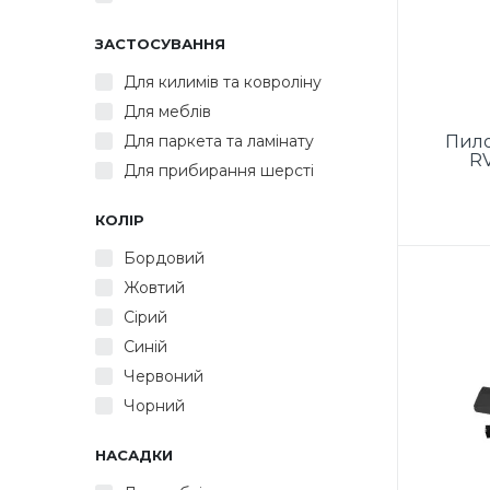
ЗАСТОСУВАННЯ
Для килимів та ковроліну
Для меблів
Для паркета та ламінату
Пило
RV
Для прибирання шерсті
КОЛІР
Бордовий
Пилосо
ручний
Жовтий
потуж
Сірий
в
пи
Синій
об'є
Червоний
Чорний
22.2V
години
робо
НАСАДКИ
хвил