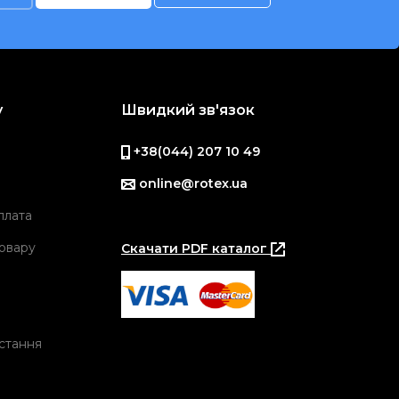
у
Швидкий зв'язок
+38(044) 207 10 49
online@rotex.ua
плата
овару
Скачати PDF каталог
стання