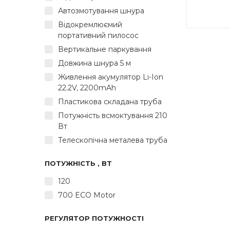
Автозмотування шнура
Відокремлюємий
DUA
портативний пилосос
По
Вертикальне паркування
Довжина шнура 5 м
енер
конте
Живлення акумулятор Li-Ion
по
22.2V, 2200mAh
Метале
Пластикова складана труба
Вис
Потужність всмоктування 210
переми
Вт
Універ
/ для 
Телескопічна металева труба
Ви
Авт
ПОТУЖНІСТЬ , ВТ
електр
Колір
120
700 ECO Motor
РЕГУЛЯТОР ПОТУЖНОСТІ