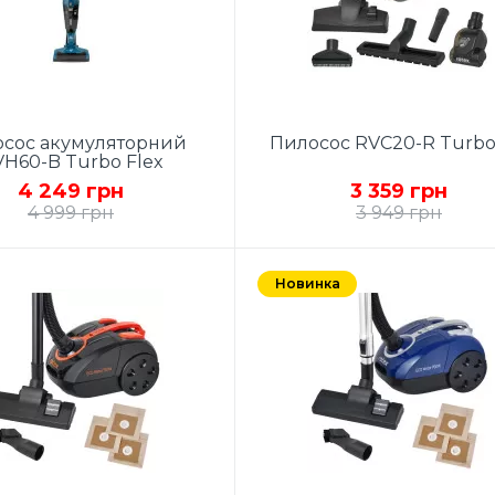
сос акумуляторний
Пилосос RVC20-R Turb
H60-B Turbo Flex
4 249 грн
3 359 грн
4 999 грн
3 949 грн
с 2 в 1 (вертикальний +
DUAL CYCLONE SYSTEM
), функція сухої уборки,
Потужність 700 Вт ECO
Новинка
ність 120 Вт, потужність
MOTOR, Клас
смоктування 45 Вт,
енергоспоживання A, Об'
лозбірник: контейнер
контейнера 4 л, Регулюва
мом 0,5 л, HEPA фільтр,
потужності на корпусі,
акумулятор Li-Ion
Металева телескопічна тру
,2200mAh, час зарядки 4
Високоефективна щітка 
, індикатор зарядки, час
перемикачем "килим / підло
ти від акумулятора 40
Універсальна насадка (щіл
ин, 2 швидкості, знімна
/ для пилу), Щітка для парк