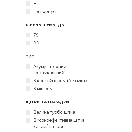
Ні
На корпусі
РІВЕНЬ ШУМУ, ДБ
79
80
ТИП
Акумуляторний
(вертикальний)
З контейнером (без мішка)
З мішком
ЩІТКИ ТА НАСАДКИ
Велика турбо щітка
Високоефективна щітка
килим/підлога