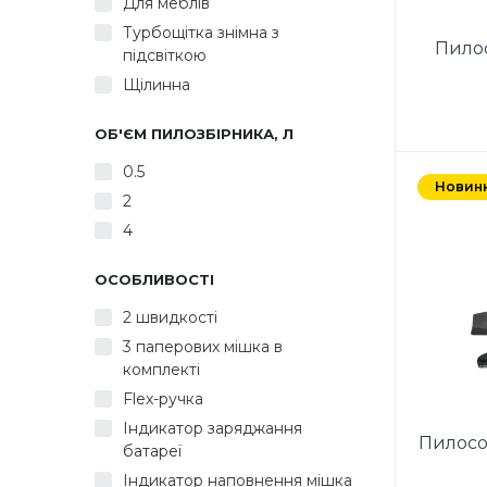
Для меблів
ручка
база д
Турбощітка знімна з
Пилос
60 Гц
підсвіткою
щіт
Щілинна
щілинна
ОБ'ЄМ ПИЛОЗБІРНИКА, Л
Потужн
0.5
Клас
Новин
2
Пило
об
4
склада
щітка
ОСОБЛИВОСТІ
підлог
(щі
2 швидкості
папер
3 паперових мішка в
Авт
комплекті
електр
Flex-ручка
Індик
Колір:
Індикатор заряджання
Пилосо
батареї
Індикатор наповнення мішка