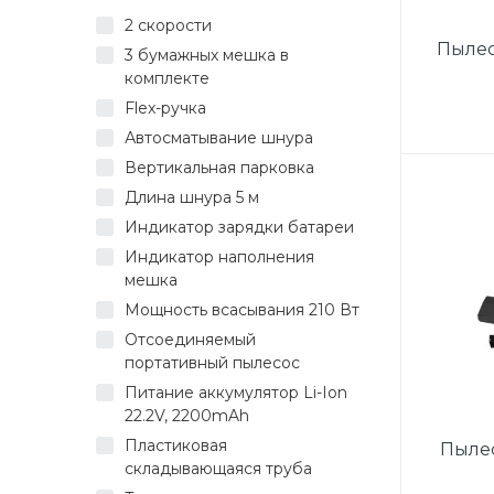
ручка,
2 скорости
база 
Пылес
50-6
3 бумажных мешка в
щет
комплекте
насадк
Flex-ручка
Автосматывание шнура
DUA
Вертикальная парковка
мощно
Длина шнура 5 м
Класс
Индикатор зарядки батареи
об
Рег
Индикатор наполнения
кор
мешка
тел
Мощность всасывания 210 Вт
Высо
Отсоединяемый
перек
портативный пылесос
Ун
(щелев
Питание аккумулятор Li-Ion
HEPA 
22.2V, 2200mAh
смо
Пластиковая
Пылес
(дл
складывающаяся труба