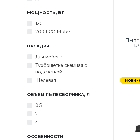
МОЩНОСТЬ, ВТ
120
700 ECO Motor
Пыле
RV
НАСАДКИ
Для мебели
Турбощетка съемная с
подсветкой
Пылесо
ручной
Щелевая
Новин
мощн
ОБЪЕМ ПЫЛЕСБОРНИКА, Л
пыл
объем
0.5
2
22.2V
4
4 ча
время 
40 мин
ОСОБЕННОСТИ