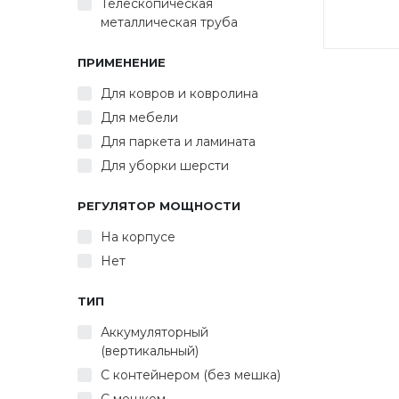
Телескопическая
металлическая труба
Мощно
ПРИМЕНЕНИЕ
клас
Для ковров и ковролина
Пылес
объ
Для мебели
скл
Для паркета и ламината
Ун
Для уборки шерсти
перек
Ун
(ще
РЕГУЛЯТОР МОЩНОСТИ
бумаж
На корпусе
Ав
элект
Нет
Индик
Цвет: 
ТИП
Аккумуляторный
(вертикальный)
С контейнером (без мешка)