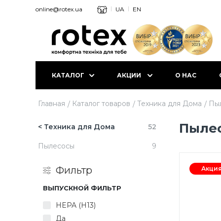
online@rotex.ua
UA
EN
КАТАЛОГ
АКЦИИ
О НАС
Главная
Каталог товаров
Техника для Дома
Пы
Пыле
< Техника для Дома
52
Пылесосы
9
Фильтр
Акци
ВЫПУСКНОЙ ФИЛЬТР
HEPA (H13)
Да