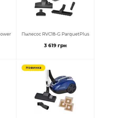
Power
Пылесос RVC18-G ParquetPlus
3 619 грн
,
DUAL CYCLONE SYSTEM,
Мощность 700 Вт ECO
Новинка
MOTOR, Класс
ъем
энергопотребления A, Объем
вка
контейнера 4 л, Регулировка
мощности на корпусе,
Металлическая
,
телескопическая трубка,
а с
Высокоэффективная щетка с
ол",
переключателем "ковер / пол",
Универсальная насадка