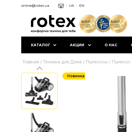
online@rotex.ua
UA
EN
КАТАЛОГ
АКЦИИ
О НАС
Главная
Техника для Дома
Пылесосы
Пылесос 
Новинка