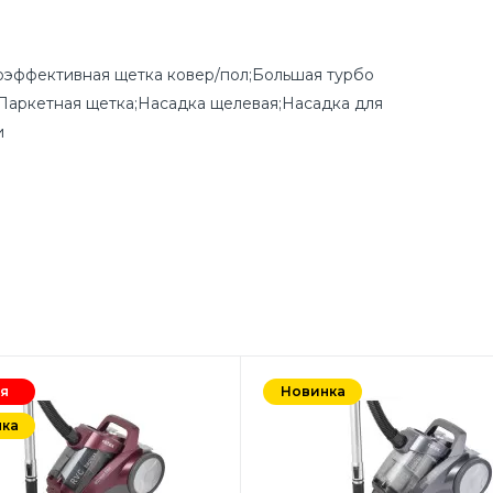
эффективная щетка ковер/пол;Большая турбо
Паркетная щетка;Насадка щелевая;Насадка для
и
я
Новинка
ка