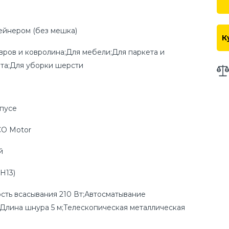
ейнером (без мешка)
К
вров и ковролина;Для мебели;Для паркета и
та;Для уборки шерсти
пусе
CO Motor
й
H13)
ть всасывания 210 Вт;Автосматывание
Длина шнура 5 м;Телескопическая металлическая