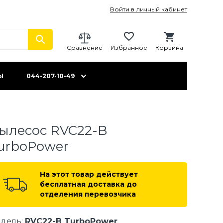
Войти в личный кабинет
Сравнение
Избранное
Корзина
Ы
044-207-10-49
ылесос RVC22-B
urboPower
На этот товар действует
бесплатная доставка до
отделения перевозчика
дель:
RVC22-B TurboPower