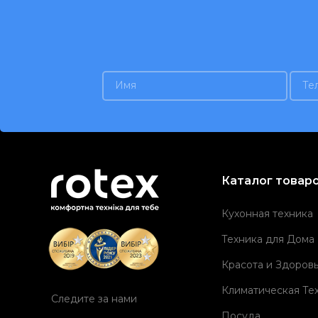
Каталог товар
Кухонная техника
Техника для Дома
Красота и Здоров
Климатическая Те
Следите за нами
Посуда