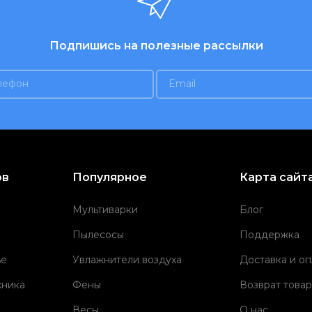
Подпишись на полезные рассылки
ов
Популярное
Карта сайт
Мультиварки
Блог
Пылесосы
Поддержка
ье
Увлажнители воздуха
Доставка и оп
хника
Фены
Возврат товар
Весы
О нас