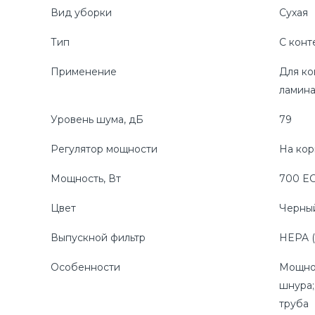
Вид уборки
Сухая
Тип
С конт
Применение
Для ко
ламина
Уровень шума, дБ
79
Регулятор мощности
На кор
Мощность, Вт
700 E
Цвет
Черны
Выпускной фильтр
HEPA (
Особенности
Мощнос
шнура;
труба