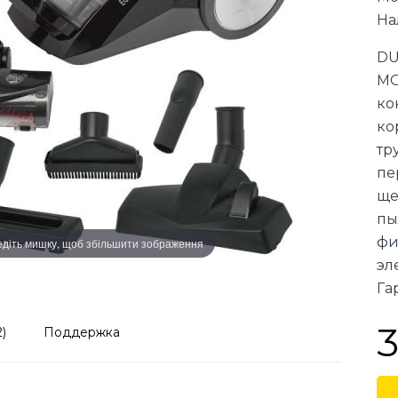
На
DU
MO
ко
ко
тр
пе
ще
пы
фи
діть мишку, щоб збільшити зображення
эл
Гар
3
)
Поддержка