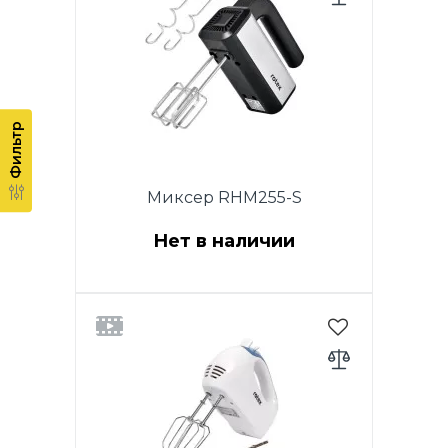
кремов. Насадки для теста.
Кнопка извлечения насадок.
Цвет: белый. Гарантия - 1 год.
Фильтр
Миксер RHM255-S
Нет в наличии
Мощность 250W. 5 скоростей.
Хромированные насадки. 2
венчика для взбивания яиц и
кремов. Насадки для теста.
Кнопка извлечения насадок.
Цвет: нержавеющая сталь.
Гарантия - 1 год.