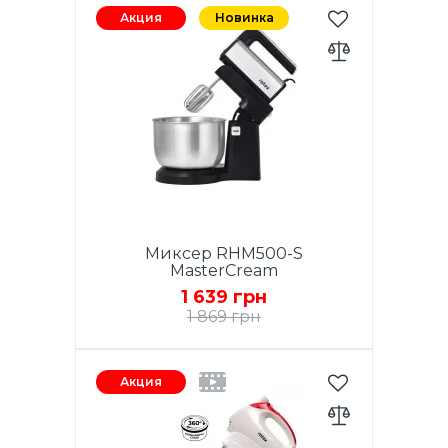
Акция
Новинка
Миксер RHM500-S
MasterCream
1 639 грн
1 869 грн
Мощность 500W. Функция
TURBO. 5 скоростей.
Акция
Хромированные насадки. 2
венчика для взбивания яиц и
кремов. Насадки для теста.