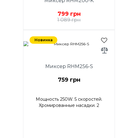
Миксер RHM200-K
799 грн
1 089 грн
Мощность 300W. 5 скоростей.
Нога БЛЕНДЕР из
Новинка
нержавеющей стали.
Хромированные насадки. 2
венчика для взбивания яиц и
кремов. Насадки для теста.
Миксер RHM256-S
Кнопка извлечения насадок.
Цвет: белый. Гарантия - 1 год.
759 грн
Мощность 250W. 5 скоростей.
Хромированные насадки. 2
венчика для взбивания яиц и
кремов. Насадки для теста.
Кнопка извлечения насадок.
Цвет: нержавеющая сталь.
Гарантия - 1 год.