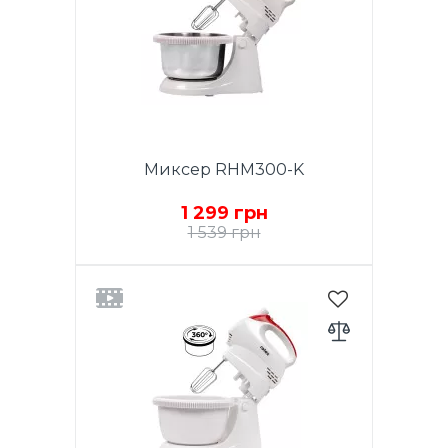
Кнопка извлечения насадок.
Вращающаяся чаша из нерж
стали 3.5 л. Цвет: нержавеющая
сталь. Гарантия - 1 год.
Миксер RHM300-K
1 299 грн
1 539 грн
Мощность 300W. Функция
TURBO. 5 скоростей.
Хромированные насадки. 2
венчика для взбивания яиц и
кремов. Насадки для теста.
Кнопка извлечения насадок.
Вращающаяся чаша из нерж
стали 2 л. Цвет: белый.
Гарантия - 1 год.