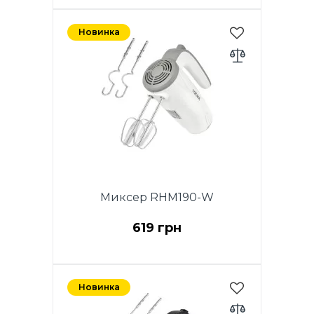
Новинка
Миксер RHM190-W
619 грн
Мощность 200W. 5 скоростей.
Хромированные насадки. 2
Новинка
венчика для взбивания яиц и