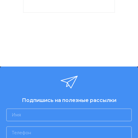
Мощность 150W. 7 скоростей.
Хромированные насадки. 2
венчика для взбивания яиц и
кремов. Насадки для теста.
Кнопка извлечения насадок.
Цвет: белый. Гарантия - 1 год.
Подпишись на полезные рассылки