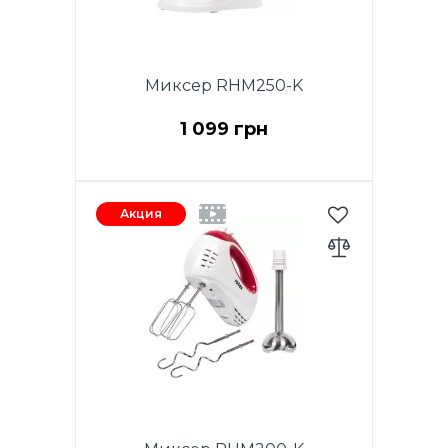
Миксер RHM250-K
1 099 грн
Мощность 200W. Функция
TURBO. 5 скоростей.
Акция
Хромированные насадки. 2
венчика для взбивания яиц и
кремов. Насадки для теста.
Кнопка извлечения насадок.
Вращающаяся чаша из
пластика 2 л. Цвет: белый.
Гарантия - 1 год.