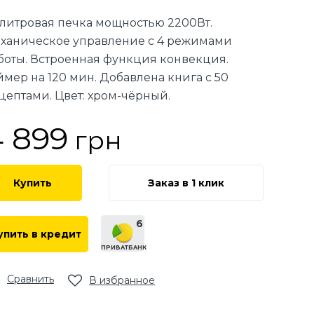
 литровая печка мощностью 2200Вт.
ханическое управление с 4 режимами
боты. Встроенная функция конвекция.
ймер на 120 мин. Добавлена книга с 50
цептами. Цвет: хром-чёрный.
4 899
грн
Купить
Заказ в 1 клик
6
упить в кредит
ПРИВАТБАНК
Сравнить
В избранное