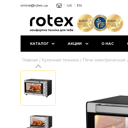
online@rotex.ua
UA
EN
КАТАЛОГ
АКЦИИ
О НАС
Главная
Кухонная техника
Печи электрические