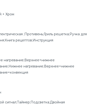
й + Хром
лектрическая ;Противень;Гриль решетка;Ручка для
ня;Книга рецептов;Инструкция
ее нагревание;Верхнее+нижнее
ание;Нижнее нагревание;Верхнее+нижнее
ание+конвекция
н
ой сигнал;Таймер;Подсветка;Двойная