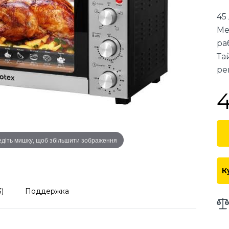
45
Ме
ра
Та
ре
діть мишку, щоб збільшити зображення
К
)
Поддержка