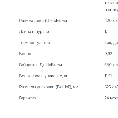
теплои
и сниз
Размер деко (ШxГхВ), мм
420 х 3
Длина шнура, м
1,1
Терморегулятор
Так, д
Вес, кг
9,92
Габариты (ДхШхВ), мм
580 х 4
Вес товара в упаковке, кг
11,51
Размеры упаковки (ВхШхГ), мм
625 х 4
Гарантия
24 мес