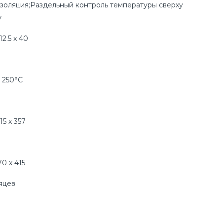
золяция;Раздельный контроль температуры сверху
у
12.5 x 40
о 250°С
15 х 357
70 х 415
яцев