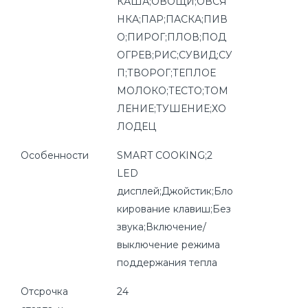
КАША;ОВОЩИ;ОВСЯ
НКА;ПАР;ПАСКА;ПИВ
О;ПИРОГ;ПЛОВ;ПОД
ОГРЕВ;РИС;СУВИД;СУ
П;ТВОРОГ;ТЕПЛОЕ
МОЛОКО;ТЕСТО;ТОМ
ЛЕНИЕ;ТУШЕНИЕ;ХО
ЛОДЕЦ
Особенности
SMART COOKING;2
LED
дисплей;Джойстик;Бло
кирование клавиш;Без
звука;Включение/
выключение режима
поддержания тепла
Отсрочка
24