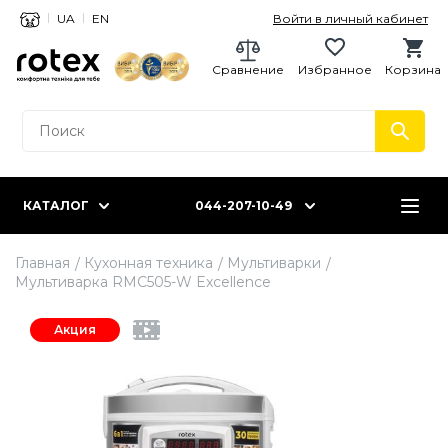
UA
EN
Войти в личный кабинет
Сравнение
Избранное
Корзина
КАТАЛОГ
044-207-10-49
Главная
Кухонная техника
Мультиварки
Мультиварка RMC505-W Excellence
Акция