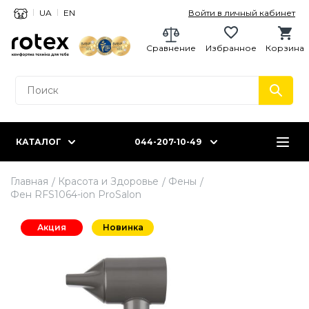
UA
EN
Войти в личный кабинет
Сравнение
Избранное
Корзина
КАТАЛОГ
044-207-10-49
Главная
Красота и Здоровье
Фены
Фен RFS1064-ion ProSalon
Акция
Новинка