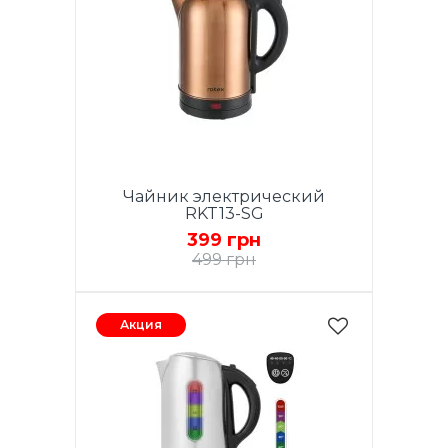
Чайник электрический
RKT13-SG
399 грн
499 грн
Акция