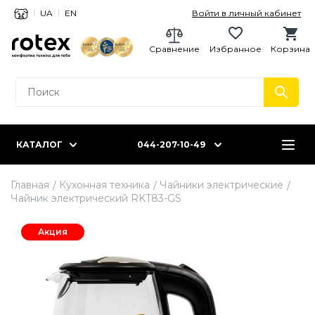
UA
EN
Войти в личный кабинет
Сравнение
Избранное
Корзина
КАТАЛОГ
044-207-10-49
Главная
Кухонная техника
Чайники электрические
Чайник электрический RKT83-GS
Акция