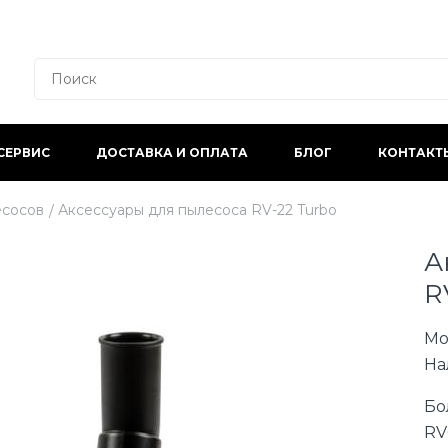
СЕРВИС
ДОСТАВКА И ОПЛАТА
БЛОГ
КОНТАКТ
есосов
Аксессуары для пылесоса RV-22 Turbo
А
R
Мо
На
Бо
RV