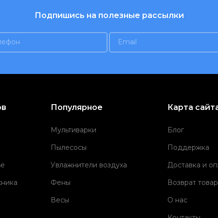
Подпишись на полезные рассылки
ов
Популярное
Карта сайт
Мультиварки
Блог
Пылесосы
Поддержка
ье
Увлажнители воздуха
Доставка и оп
хника
Фены
Возврат товар
Весы
О нас
Контакты