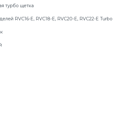
я турбо щетка
делей RVC16-E, RVC18-E, RVC20-E, RVC22-E Turbo
ик
й