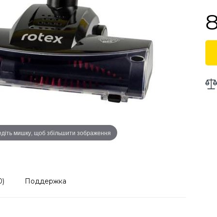
8
діть мишку, щоб збільшити зображення
0)
Поддержка