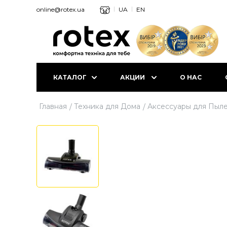
online@rotex.ua
UA
EN
КАТАЛОГ
АКЦИИ
О НАС
Главная
Техника для Дома
Аксессуары для Пыл