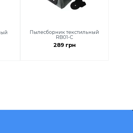
Пылесборник текстильный
ный
RB01-C
289 грн