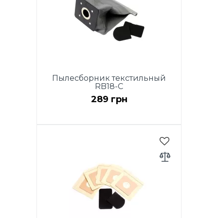
Пылесборник текстильный
RB18-C
289 грн
Комплект для модели RVB18-
E, RVB16-B EcoClean и RVB22-
E: 1 тканевый мешок 2л + 2
фильтра