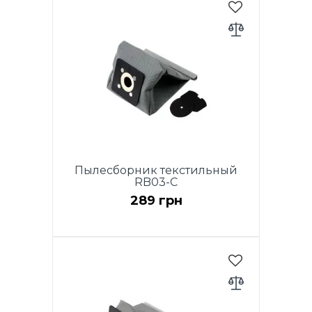
Red и RVB01-P Blue: 1
тканевый мешок 2л + 2
фильтра
Пылесборник текстильный
RB03-C
289 грн
Комплект для модели RVB03-
P Yellow и RVB03-P White: 1
тканевый мешок 2л + 2
фильтра