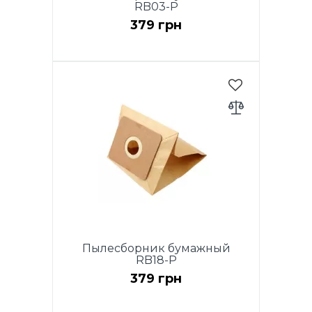
RB03-P
379 грн
Комплект для модели RVB03-
P Yellow и RVB03-P White: 5
бумажных мешков 2л + 2
фильтра
Пылесборник бумажный
RB18-P
379 грн