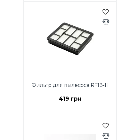
Комплект для модели RVB18-
E, RVB16-B EcoClean и RVB22-
E: 5 бумажных мешков по 2л +
2 фильтра
Фильтр для пылесоса RF18-H
419 грн
Выходной HEPA фильтр.
Подходит для моделей RVC16-
E, RVC18-E, RVC20-E, RVC22-E
Turbo.