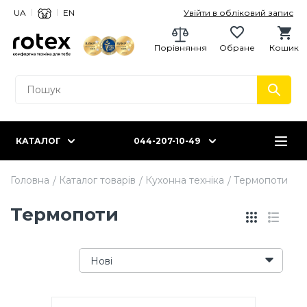
UA
EN
Увійти в обліковий запис
Порівняння
Обране
Кошик
КАТАЛОГ
044-207-10-49
Головна
Каталог товарів
Кухонна техніка
Термопоти
Термопоти
Нові