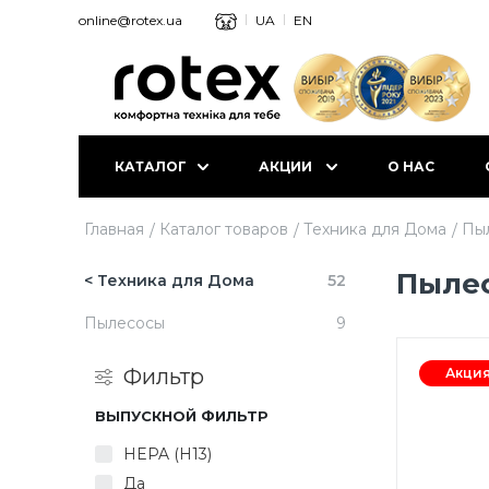
online@rotex.ua
UA
EN
КАТАЛОГ
АКЦИИ
О НАС
Главная
Каталог товаров
Техника для Дома
Пы
Пыле
< Техника для Дома
52
Пылесосы
9
Фильтр
Акци
ВЫПУСКНОЙ ФИЛЬТР
HEPA (H13)
Да