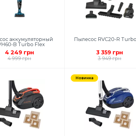
сос аккумуляторный
Пылесос RVC20-R Turb
H60-B Turbo Flex
4 249 грн
3 359 грн
4 999 грн
3 949 грн
с 2 в 1 (вертикальный +
DUAL CYCLONE SYSTEM
, функция сухой уборки,
Мощность 700 Вт ECO
Новинка
ость 120 Вт, мощность
MOTOR, Класс
всасывания 45 Вт,
энергопотребления A, Об
есборник: контейнер
контейнера 4 л, Регулиро
ом 0,5 л, HEPA фильтр,
мощности на корпусе,
аккумулятор Li-Ion
Металлическая
,2200mAh, время зарядки
телескопическая трубка
са, индикатор зарядки,
Высокоэффективная щетк
работы от аккумулятора
переключателем “ковер/по
ут, 2 скорости, съемная
Универсальная насадка