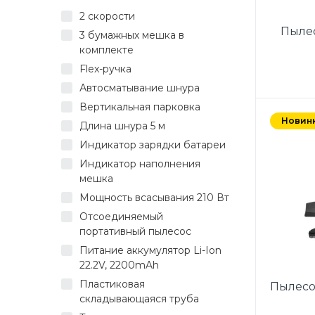
ручка,
2 скорости
база 
Пылес
50-6
3 бумажных мешка в
щет
комплекте
насадк
Flex-ручка
Автосматывание шнура
Мощно
Вертикальная парковка
клас
Новин
Длина шнура 5 м
Пылес
Индикатор зарядки батареи
объ
скл
Индикатор наполнения
Ун
мешка
перек
Мощность всасывания 210 Вт
Ун
Отсоединяемый
(ще
портативный пылесос
бумаж
Ав
Питание аккумулятор Li-Ion
элект
22.2V, 2200mAh
Индик
Пластиковая
Пылесо
Цвет: 
складывающаяся труба