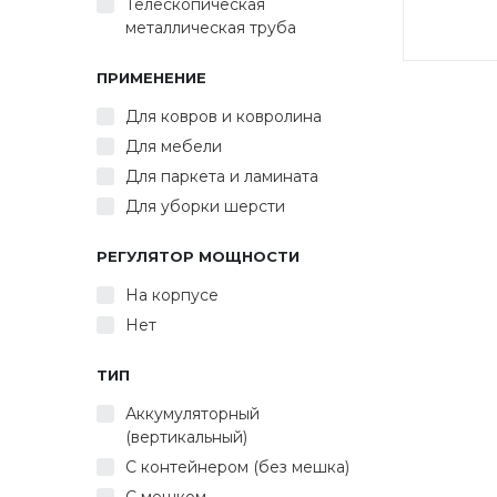
Телескопическая
металлическая труба
DUA
ПРИМЕНЕНИЕ
Мо
Для ковров и ковролина
энерг
Для мебели
конте
Для паркета и ламината
мо
Для уборки шерсти
тел
Высо
РЕГУЛЯТОР МОЩНОСТИ
перекл
На корпусе
Ун
(щелев
Нет
для п
фи
ТИП
смот
Цвет:
Аккумуляторный
(вертикальный)
С контейнером (без мешка)