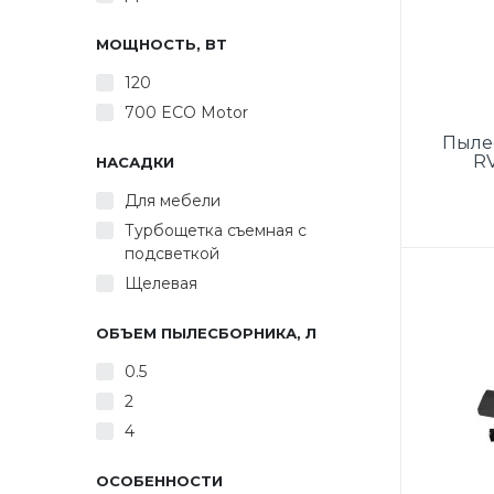
МОЩНОСТЬ, ВТ
120
700 ECO Motor
Пыле
RV
НАСАДКИ
Для мебели
Турбощетка съемная с
подсветкой
Пылесо
ручной
Щелевая
мощн
ОБЪЕМ ПЫЛЕСБОРНИКА, Л
пыл
объем
0.5
2
22.2V
4
4 ча
время 
40 мин
ОСОБЕННОСТИ