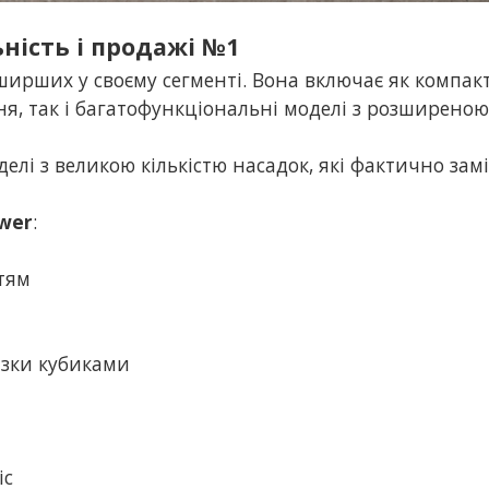
ьність і продажі №1
йширших у своєму сегменті. Вона включає як компак
, так і багатофункціональні моделі з розширеною
елі з великою кількістю насадок, які фактично за
wer
:
ттям
ізки кубиками
іс