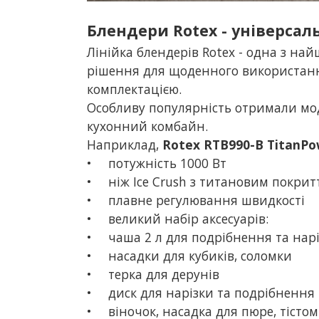
Блендери Rotex - універсал
Лінійка блендерів Rotex - одна з на
рішення для щоденного використання
комплектацією.
Особливу популярність отримали мод
кухонний комбайн.
Наприклад
,
Rotex RTB990-B TitanPo
•
потужність 1000 Вт
•
ніж Ice Crush з титановим покри
•
плавне регулювання швидкості
•
великий набір аксесуарів:
•
чаша 2 л для подрібнення та нар
•
насадки для кубиків, соломки
•
терка для дерунів
•
диск для нарізки та подрібнення
•
віночок, насадка для пюре, тістом