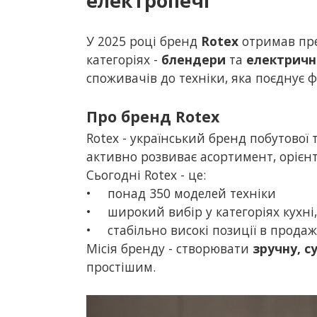
електропечі
У 2025 році бренд
Rotex
отримав пр
категоріях -
блендери
та
електричні
споживачів до техніки, яка поєднує ф
Про бренд Rotex
Rotex - український бренд побутової т
активно розвиває асортимент, орієнт
Сьогодні Rotex - це:
•
понад 350 моделей техніки
•
широкий вибір у категоріях кухні
•
стабільно високі позиції в прода
Місія бренду - створювати
зручну, с
простішим.