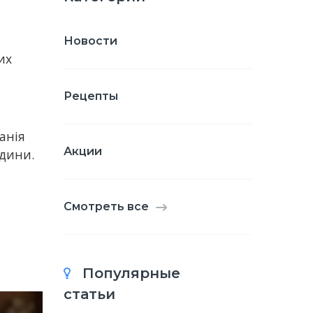
Новости
их
Рецепты
панія
Акции
одини.
Смотреть все
Популярные
статьи