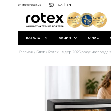
online@rotex.ua
UA
EN
КАТАЛОГ
АКЦИИ
О НАС
Главная
Блог
Rotex - лідер 2025 року: нагорода