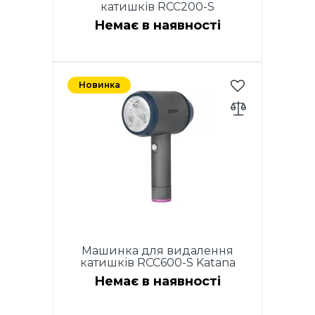
катишків RCC200-S
Немає в наявності
Машинки для видалення
катишків. Номінальна
Новинка
потужність: 3 Вт Швидкість
обертання (без навантаження):
8800 об/хв±10% Рівень шуму
(без навантаження): ≤65 дБ.
Контейнер 60 мл для
зберігання катишків, Діаметр
сітки: 52 мм. Номінальна
напруга: 3В, 2хLR06 AA
батарейки (не входять до
комплекту) Щітка для чищення
в комплекті, Колір: біло-сірий.
Машинка для видалення
катишків RCC600-S Katana
Немає в наявності