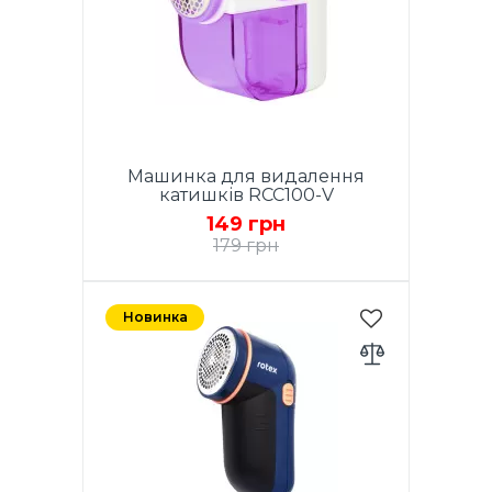
хв, Включник ON/OFF, Широкі
гострі леза, Сталева сітка,
Колір: Червоний.
Машинка для видалення
катишків RCC100-V
149 грн
179 грн
Машинка для стрижки
катишків, Живлення: 2
Новинка
батарейки типу АА (у комплект
не входять), швидкість
обертання леза: до 8800 об/
хв, Включник ON/OFF, Широкі
гострі леза, Сталева сітка,
Колір: Фіолетовий.