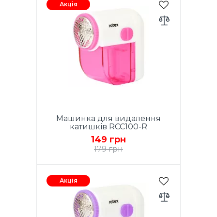
катишків, Живлення: 2
Акція
батарейки типу АА (у комплект
не входять), швидкість
обертання леза: до 8800 об/
хв, Включник ON/OFF, Широкі
гострі леза, Сталева сітка,
Колір: Синій.
Машинка для видалення
катишків RCC100-R
149 грн
179 грн
Машинка для стрижки
катишків, Живлення: 2
Акція
батарейки типу АА (у комплект
не входять), швидкість
обертання леза: до 8800 об/