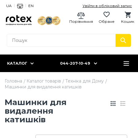
UA
EN
Увійти в обліковий запис
Порівняння
Обране
Кошик
КАТАЛОГ
044-207-10-49
Головна
Каталог товарів
Техніка для Дому
Машинки для видалення катишків
Машинки для
видалення
катишків