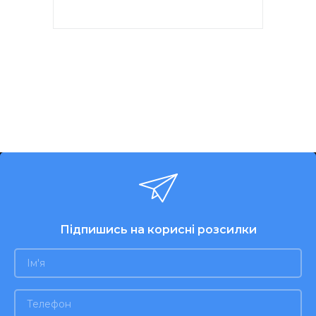
Потужність 150W. 7
швидкостей. Хромовані
насадки. 2 віночка для
збивання яєць і кремів.
Насадки для тіста. Кнопка
вилучення насадок. Колір
білий. Гарантія - 1 рік.
Підпишись на корисні розсилки