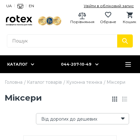
UA
EN
Увійти в обліковий запис
Порівняння
Обране
Кошик
КАТАЛОГ
044-207-10-49
Головна
Каталог товарів
Кухонна техніка
Міксери
Міксери
Від дорогих до дешевих