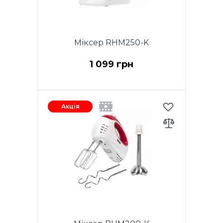
Міксер RHM250-K
1 099 грн
Потужність 200W. Функція
TURBO. 5 швидкостей.
Акція
Хромовані насадки. 2 віночка
для збивання яєць і кремів.
Насадки для тіста. Кнопка
вилучення насадок. Чаша, що
обертається із пластику 2 л.
Колір білий. Гарантія - 1 рік.