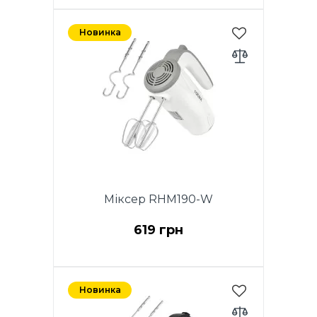
нержавіюча сталь. Гарантія - 1
рік.
Новинка
Міксер RHM190-W
619 грн
Потужність 200W. 5
швидкостей. Хромовані
Новинка
насадки. 2 віночка для