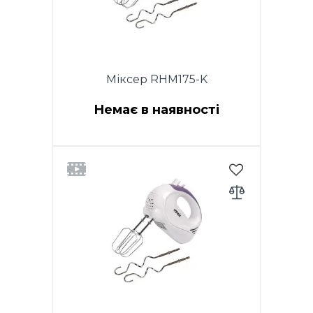
Міксер RHM175-K
Немає в наявності
Потужність 200W. Функція
TURBO. 5 швидкостей.
Хромовані насадки. 2 віночка
для збивання яєць і кремів.
Насадки для тіста. Кнопка
вилучення насадок. Колір
білий. Гарантія - 1 рік.