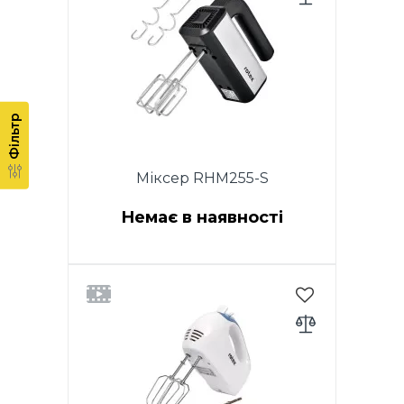
збивання яєць і кремів.
Насадки для тіста. Кнопка
вилучення насадок. Колір
білий. Гарантія - 1 рік.
Фільтр
Міксер RHM255-S
Немає в наявності
Потужність 250W. 5
швидкостей. Хромовані
насадки. 2 віночка для
збивання яєць і кремів.
Насадки для тіста. Кнопка
вилучення насадок. Колір
нержавіюча сталь. Гарантія - 1
рік.