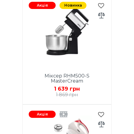
Акція
Новинка
Міксер RHM500-S
MasterCream
1 639 грн
1 869 грн
Потужність 500W. Функція
TURBO. 5 швидкостей.
Акція
Хромовані насадки. 2 віночка
для збивання яєць і кремів.
Насадки для тіста. Кнопка