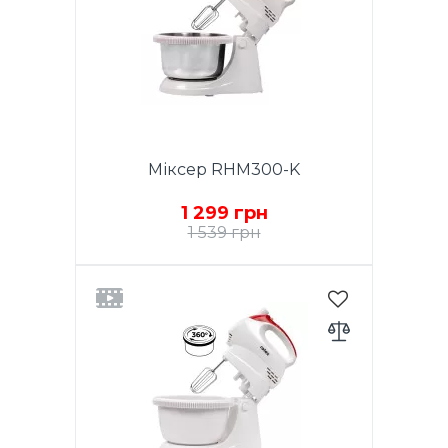
вилучення насадок. Чаша, що
обертається з нерж. сталі 3,5 л.
Колір нержавіюча сталь.
Гарантія - 1 рік.
Міксер RHM300-K
1 299 грн
1 539 грн
Потужність 300W. Функція
TURBO. 5 швидкостей.
Хромовані насадки. 2 віночка
для збивання яєць і кремів.
Насадки для тіста. Кнопка
вилучення насадок. Чаша, що
обертається з нерж. сталі 2 л.
Колір білий. Гарантія - 1 рік.