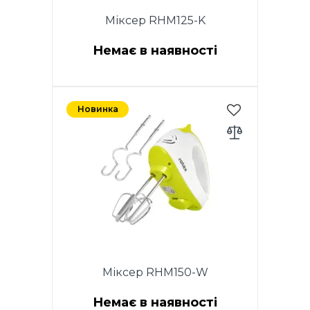
Міксер RHM125-K
Немає в наявності
Потужність 150W. 5
швидкостей. Хромовані
Новинка
насадки. 2 віночка для
збивання яєць і кремів.
Насадки для тіста. Кнопка
вилучення насадок. Колір
білий. Гарантія - 1 рік.
Міксер RHM150-W
Немає в наявності