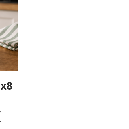
8х8
и
: