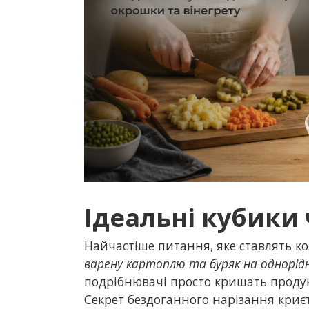
Ідеальні кубики
Найчастіше питання, яке ставлять к
варену картоплю та буряк на однорід
подрібнювачі просто кришать продук
Секрет бездоганного нарізання криє