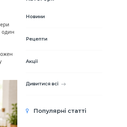
Новини
гери
е один
Рецепти
кожен
у
Акції
Дивитися всі
Популярні статті