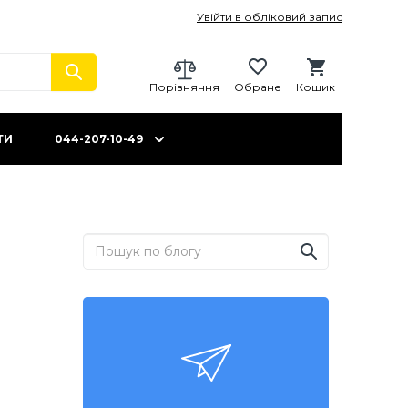
Увійти в обліковий запис
Порівняння
Обране
Кошик
ТИ
044-207-10-49