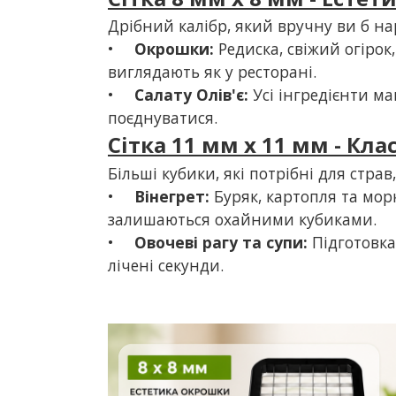
Дрібний калібр, який вручну ви б н
•
Окрошки:
Редиска, свіжий огірок
виглядають як у ресторані.
•
Салату Олів'є:
Усі інгредієнти м
поєднуватися.
Сітка 11 мм х 11 мм - Кла
Більші кубики, які потрібні для стра
•
Вінегрет:
Буряк, картопля та мор
залишаються охайними кубиками.
•
Овочеві рагу та супи:
Підготовка
лічені секунди.