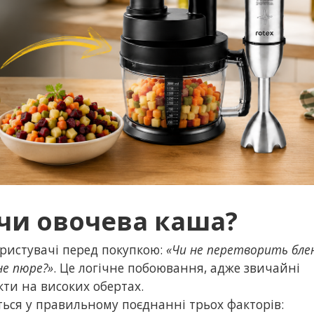
 чи овочева каша?
ористувачі перед покупкою:
«Чи не перетворить бле
не пюре?»
. Це логічне побоювання, адже звичайні
ти на високих обертах.
ться у правильному поєднанні трьох факторів: