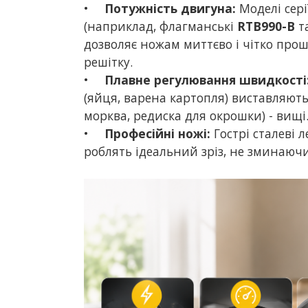
•
Потужність двигуна:
Моделі сері
(наприклад, флагманські
RTB990-B
т
дозволяє ножам миттєво і чітко прошт
решітку.
•
Плавне регулювання швидкості
(яйця, варена картопля) виставляютьс
морква, редиска для окрошки) - вищі
•
Професійні ножі:
Гострі сталеві 
роблять ідеальний зріз, не зминаючи