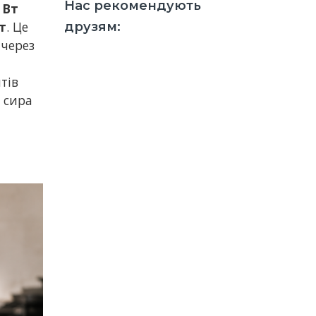
Нас рекомендують
 Вт
т
. Це
друзям:
 через
тів
, сира