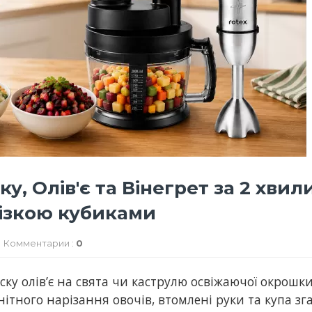
, Олів'є та Вінегрет за 2 хвил
різкою кубиками
Комментарии :
0
ску олів’є на свята чи каструлю освіжаючої окрошк
нітного нарізання овочів, втомлені руки та купа зг