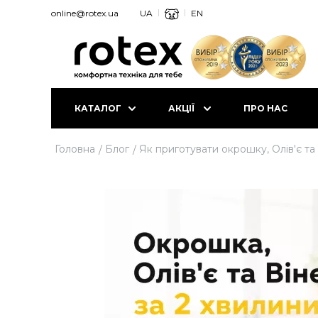
online@rotex.ua
UA
EN
КАТАЛОГ
АКЦІЇ
ПРО НАС
Головна
Блог
Як приготувати окрошку, Олів'є та