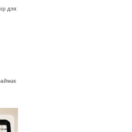
ір для:
займає