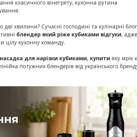
вання класичного вінегрету, кухонна рутина
ування.
о дві хвилини? Сучасні господині та кулінарні бло
итивні
блендер який ріже кубиками відгуки
, адж
и цілу кухонну команду.
насадка для нарізки кубиками, купити
яку мріє 
лінійка потужних блендерів від українського бренд