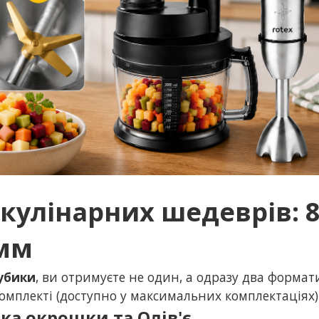
 кулінарних шедеврів: 
 мм
убики
, ви отримуєте не один, а одразу два формат
омплекті (доступно у максимальних комплектаціях)
ика окрошки та Олів'є