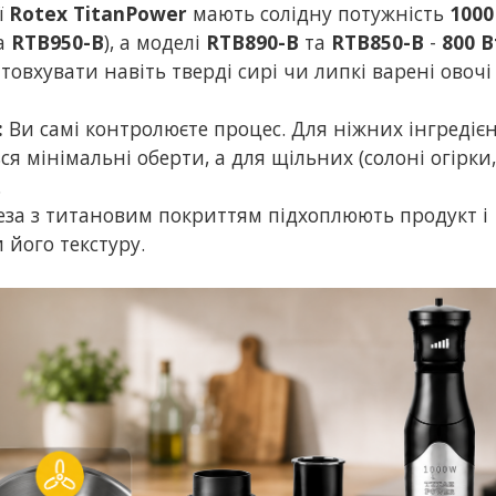
ї
Rotex TitanPower
мають солідну потужність
1000
а
RTB950-B
), а моделі
RTB890-B
та
RTB850-B
-
800 В
овхувати навіть тверді сирі чи липкі варені овочі
:
Ви самі контролюєте процес. Для ніжних інгредієн
я мінімальні оберти, а для щільних (солоні огірки
.
леза з титановим покриттям підхоплюють продукт і
 його текстуру.