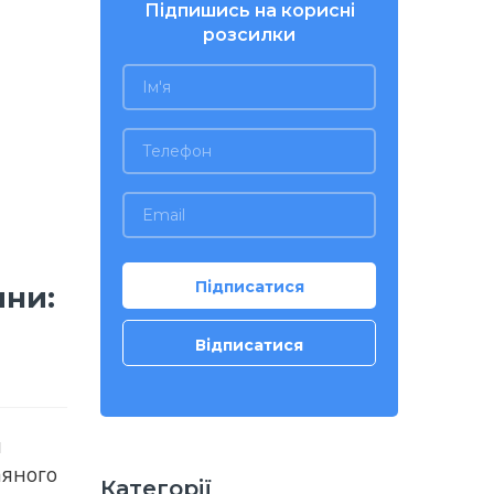
Підпишись на корисні
розсилки
ини:
и
аяного
Категорії