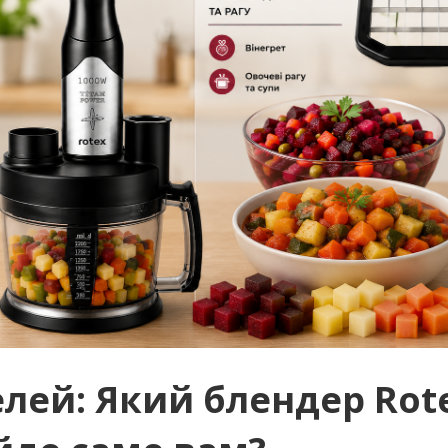
лей: Який блендер Rot