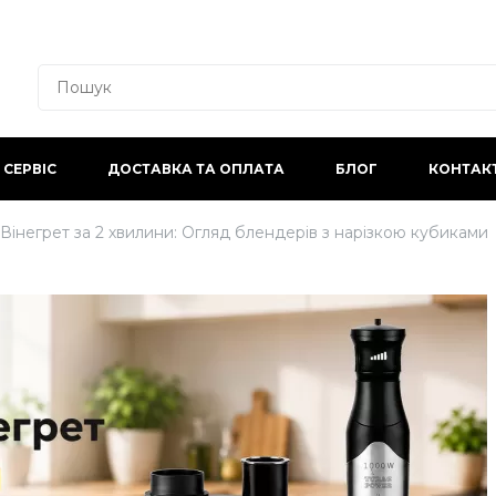
СЕРВІС
ДОСТАВКА ТА ОПЛАТА
БЛОГ
КОНТАК
 Вінегрет за 2 хвилини: Огляд блендерів з нарізкою кубиками