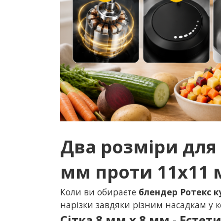
Два розміри для
мм проти 11х11
Коли ви обираєте
блендер Ротекс к
нарізки завдяки різним насадкам у к
Сітка 8 мм х 8 мм - Естет