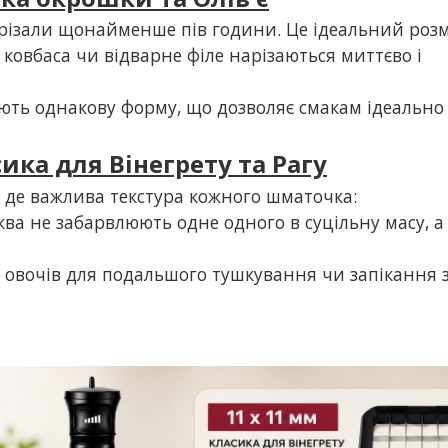
арізали щонайменше пів години. Це ідеальний розм
, ковбаса чи відварне філе нарізаються миттєво і
ають однакову форму, що дозволяє смакам ідеально
сика для Вінегрету та Рагу
в, де важлива текстура кожного шматочка:
ква не забарвлюють одне одного в суцільну масу, а
 овочів для подальшого тушкування чи запікання 