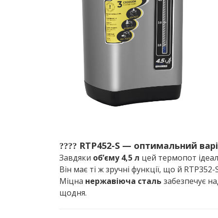
RTP452-S — оптимальний варі
????
Завдяки
об’єму 4,5 л
цей термопот ідеальн
Він має ті ж зручні функції, що й RTP352
Міцна
нержавіюча сталь
забезпечує на
щодня.