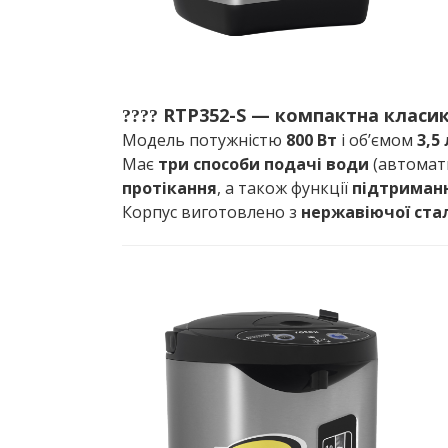
RTP352-S — компактна класика
????
Модель потужністю
800 Вт
і об’ємом
3,5 
Має
три способи подачі води
(автомати
протікання
, а також функції
підтриман
Корпус виготовлено з
нержавіючої стал