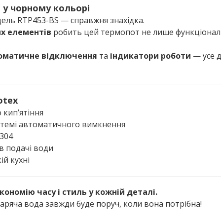
 у чорному кольорі
дель RTP453-BS — справжня знахідка.
их елементів
робить цей термопот не лише функціонал
оматичне відключення
та
індикатори роботи
— усе 
otex
 кип’ятіння
стемі автоматичного вимкнення
 304
ів подачі води
ій кухні
ономію часу і стиль у кожній деталі.
аряча вода завжди буде поруч, коли вона потрібна!