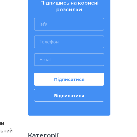
Підпишись на корисні
розсилки
ми
льний
Категорії