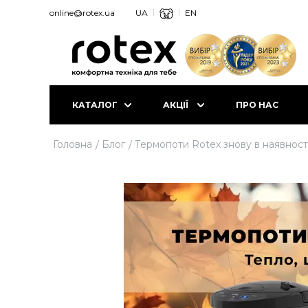
online@rotex.ua
UA
EN
КАТАЛОГ
АКЦІЇ
ПРО НАС
Головна
Блог
Термопоти Rotex знову в наявності!