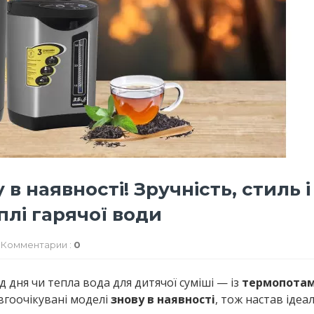
в наявності! Зручність, стиль і
плі гарячої води
Комментарии :
0
 дня чи тепла вода для дитячої суміші — із
термопота
вгоочікувані моделі
знову в наявності
, тож настав ідеа