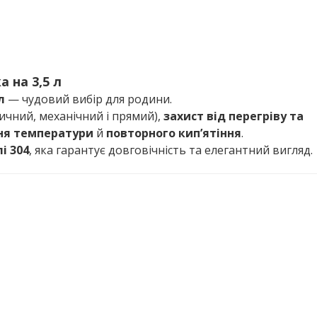
 на 3,5 л
л
— чудовий вибір для родини.
чний, механічний і прямий),
захист від перегріву та
ня температури
й
повторного кип’ятіння
.
і 304
, яка гарантує довговічність та елегантний вигляд.