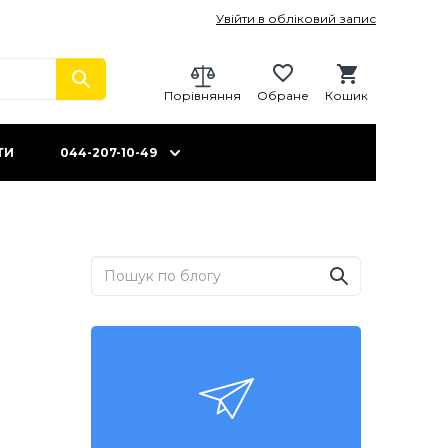
Увійти в обліковий запис
Порівняння
Обране
Кошик
ТИ
044-207-10-49