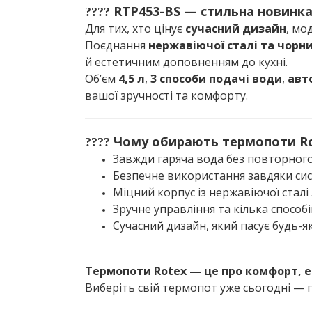
RTP453-BS — стильна новинка
????
Для тих, хто цінує
сучасний дизайн
, мо
Поєднання
нержавіючої сталі та чорн
й естетичним доповненням до кухні.
Об’єм
4,5 л
,
3 способи подачі води
,
авт
вашої зручності та комфорту.
Чому обирають термопоти R
????
Завжди гаряча вода без повторного
Безпечне використання завдяки си
Міцний корпус із нержавіючої сталі
Зручне управління та кілька способ
Сучасний дизайн, який пасує будь-як
Термопоти Rotex — це про комфорт, ек
Виберіть свій термопот уже сьогодні — г