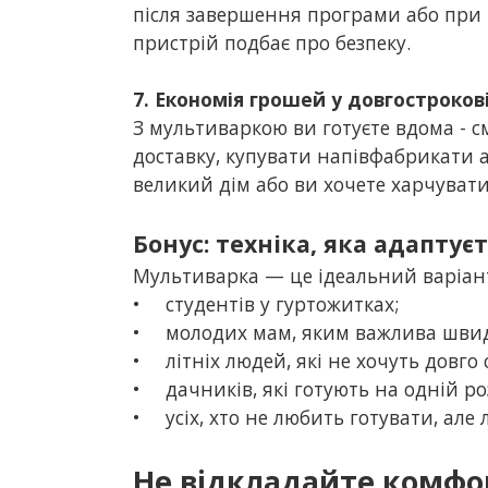
після завершення програми або при п
пристрій подбає про безпеку.
7. Економія грошей у довгостроков
З мультиваркою ви готуєте вдома - 
доставку, купувати напівфабрикати аб
великий дім або ви хочете харчувати
Бонус: техніка, яка адапту
Мультиварка — це ідеальний варіант
•
студентів у гуртожитках;
•
молодих мам, яким важлива швидк
•
літніх людей, які не хочуть довго
•
дачників, які готують на одній ро
•
усіх, хто не любить готувати, але
Не відкладайте комфо