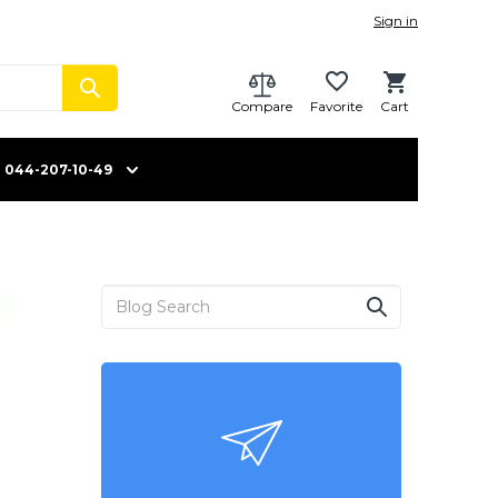
Sign in
Compare
Favorite
Cart
044-207-10-49