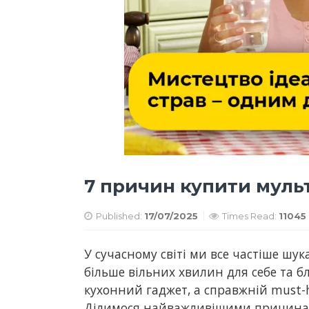
7 причин купити муль
Published:
17/07/2025
Times Read:
11045
У сучасному світі ми все частіше шук
більше вільних хвилин для себе та б
кухонний гаджет, а справжній must-h
Ділимося найважливішими причина