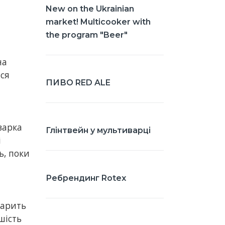
New on the Ukrainian
market! Multicooker with
the program "Beer"
на
ся
ПИВО RED ALE
варка
Глінтвейн у мультиварці
і
ь, поки
Ребрендинг Rotex
варить
шість