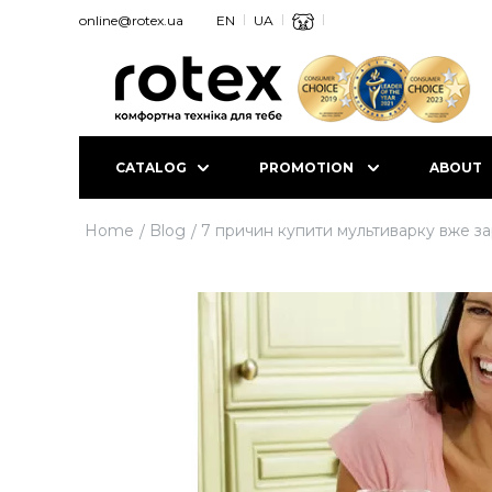
online@rotex.ua
EN
UA
CATALOG
PROMOTION
ABOUT
Home
Blog
7 причин купити мультиварку вже за