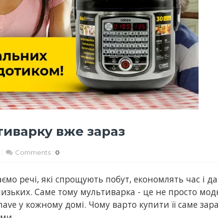
тиварку вже зараз
Comments :
0
аємо речі, які спрощують побут, економлять час і д
лизьких. Саме тому мультиварка - це не просто мо
ave у кожному домі. Чому варто купити її саме зара
ми.