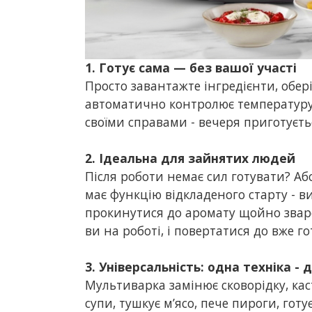
1. Готує сама — без вашої участі
Просто завантажте інгредієнти, обері
автоматично контролює температуру 
своїми справами - вечеря приготуєть
2. Ідеальна для зайнятих людей
Після роботи немає сил готувати? Аб
має функцію відкладеного старту - ви
прокинутися до аромату щойно зваре
ви на роботі, і повертатися до вже гот
3. Універсальність: одна техніка -
Мультиварка замінює сковорідку, кас
супи, тушкує м’ясо, пече пироги, готу