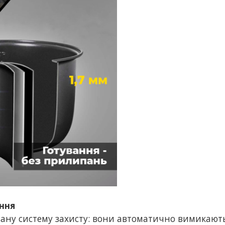
ння
вану систему захисту: вони автоматично вимикают