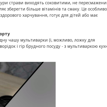
ури страви виходять соковитими, не пересмажени
яє зберегти більше вітамінів та смаку. Це особливо
 здорового харчування, готує для дітей або має
форту
дну чашу мультиварки (і, можливо, ложку для
ворідок і гір брудного посуду - з мультиваркою кух