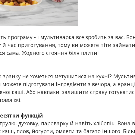
ть програму - і мультиварка все зробить за вас. Во
й час приготування, тому ви можете піти займати
ся сама. Жодного стояння біля плити!
о зранку не хочеться метушитися на кухні? Мульти
 можете підготувати інгредієнти з вечора, а вранц
ної каші. Або навпаки: залишити страву готуватис
ової їжі.
 десятки функцій
трулю, духовку, пароварку й навіть хлібопіч. Вона 
є каші, плов, йогурти, омлети та багато іншого. Біль