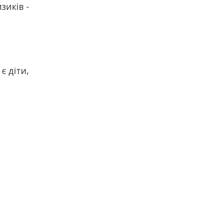
зиків -
є діти,