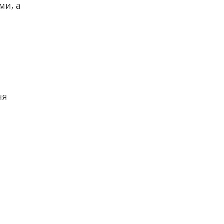
ми, а
ня