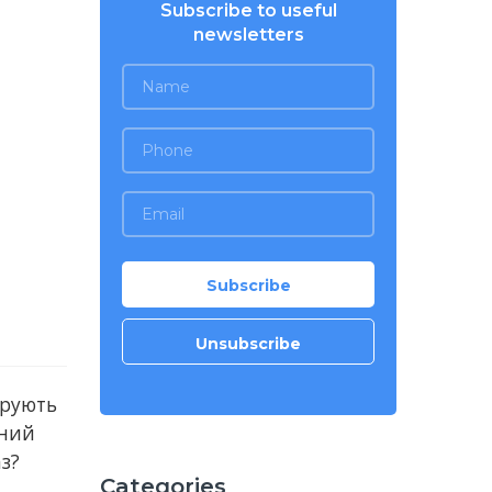
Subscribe to useful
newsletters
арують
дний
з?
Categories