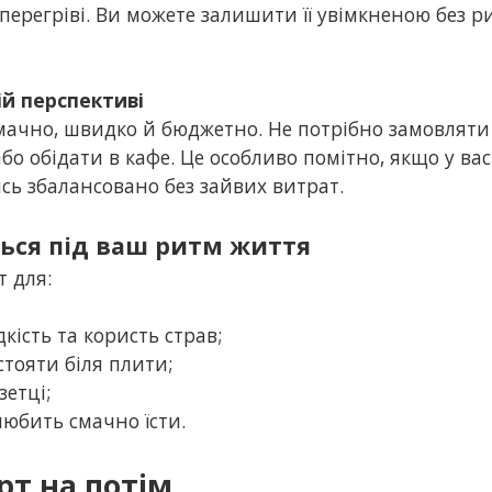
ерегріві. Ви можете залишити її увімкненою без ри
ій перспективі
смачно, швидко й бюджетно. Не потрібно замовляти
о обідати в кафе. Це особливо помітно, якщо у вас 
сь збалансовано без зайвих витрат.
ється під ваш ритм життя
 для:
ість та користь страв;
 стояти біля плити;
зетці;
 любить смачно їсти.
рт на потім