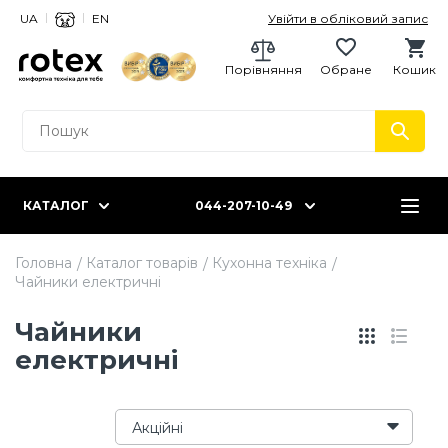
UA
EN
Увійти в обліковий запис
Порівняння
Обране
Кошик
КАТАЛОГ
044-207-10-49
Головна
Каталог товарів
Кухонна техніка
Чайники електричні
Чайники
електричні
Акційні