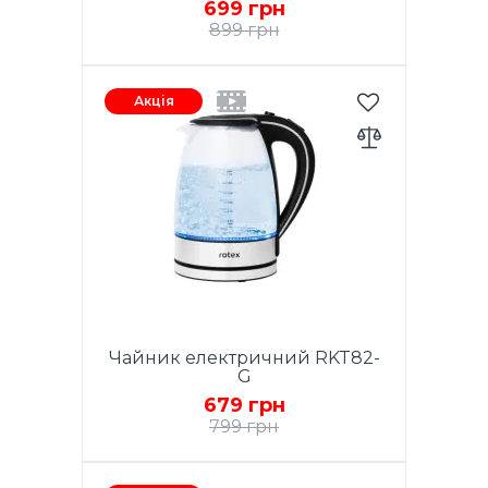
699 грн
протікання, шкала рівня води,
LED підсвітка. корпус:
899 грн
термостійке скло, колір
пластика: чорний. Гарантія - 1
Потужність 1850-2200W.
рік.
Ємність 1,7 л. LED
Акція
підсвічування. Закритий нагрів.
елемент з нерж. сталі. Поворот
на 360 градусів.
Автовідключення при
закипанні. Захист від перегріву.
Знімний фільтр. Шкала рівня
води. Матеріал корпусу:
нержавіюча сталь 304. Гарантія
- 1 рік.
Чайник електричний RKT82-
G
679 грн
799 грн
Потужність 2200Вт, Ємність 1,7