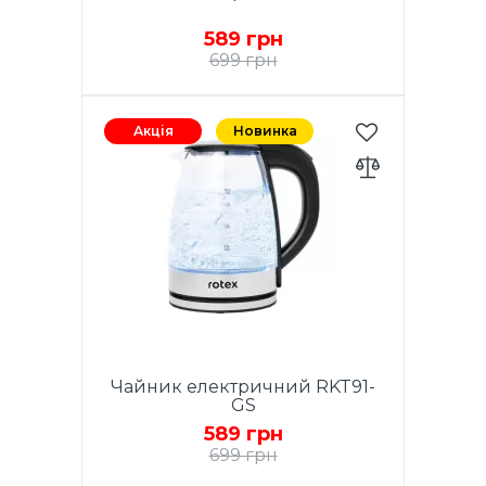
589 грн
699 грн
Потужність 1850-2200Вт,
Ємність 1,7 л. закритий
Акція
Новинка
нагрівальний елемент з
нержавіючої сталі, захист від
перегріву, автовідключення
при відсутності води,
автовідключення при
закипанні, поворотна база
360°, корпус з міцного скла.
Шкала рівня води. LED
підсвітка. Знімний фільтр.
Гарантія - 1 рік.
Чайник електричний RKT91-
GS
589 грн
699 грн